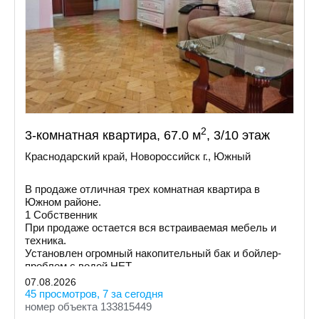
2
3-комнатная квартира, 67.0 м
, 3/10 этаж
Краснодарский край, Новороссийск г., Южный
В продаже отличная трех комнатная квартира в
Южном районе.
1 Собственник
При продаже остается вся встраиваемая мебель и
техника.
Установлен огромный накопительный бак и бойлер-
проблем с водой НЕТ.
Увеличена площадь кухни и одной из комнат за счет
07.08.2026
балконов.
45 просмотров, 7 за сегодня
номер объекта 133815449