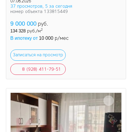
Увеличена площадь кухни и одной из комнат за
07.08.2026
счет балконов.
37 просмотров, 5 за сегодня
номер объекта 133815449
9 000 000
руб.
2
134 328
руб./м
р/мес
В ипотеку от
10 000
Записаться на просмотр
8 (928) 411-79-51