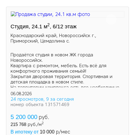
2
Студия, 24.1 м
, 6/12 этаж
Краснодарский край, Новороссийск г.,
Приморский, Цемдолина с.
Продаётся студия в новом ЖК города
Новороссийск.
Квартира с ремонтом, мебель. Есть всё для
комфортного проживания семьёй!
Закрытая дворовая территория. Спортивная и
детская площадка в новом стиле.
На территории комплекса есть все необходимые
магазины и аптеки.
06.08.2026
24 просмотров, 9 за сегодня
номер объекта 131571469
5 200 000
руб.
2
215 768
руб./м
р/мес
В ипотеку от
10 000