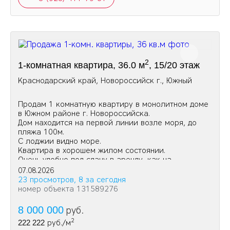
2
1-комнатная квартира, 36.0 м
, 15/20 этаж
Краснодарский край, Новороссийск г., Южный
Продам 1 комнатную квартиру в монолитном доме
в Южном районе г. Новороссийска.
Дом находится на первой линии возле моря, до
пляжа 100м.
С лоджии видно море.
Квартира в хорошем жилом состоянии.
Очень удобно под сдачу в аренду, как на
долгосрочную так и посуточно.
07.08.2026
23 просмотров, 8 за сегодня
номер объекта 131589276
8 000 000
руб.
2
222 222
руб./м