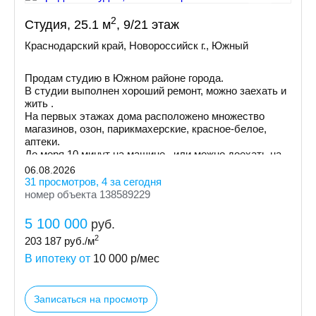
2
Студия, 25.1 м
, 9/21 этаж
Краснодарский край, Новороссийск г., Южный
Продам студию в Южном районе города.
В студии выполнен хороший ремонт, можно заехать и
жить .
На первых этажах дома расположено множество
магазинов, озон, парикмахерские, красное-белое,
аптеки.
До моря 10 минут на машине , или можно доехать на
маршрутке.
06.08.2026
31 просмотров, 4 за сегодня
номер объекта 138589229
5 100 000
руб.
2
203 187
руб./м
В ипотеку от
10 000
р/мес
Записаться на просмотр