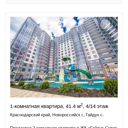
2
1-комнатная квартира, 41.4 м
, 4/14 этаж
Краснодарский край, Новороссийск г., Гайдук с.
Пpoдaетcя 2-кoмнaтнaя квapтира в ЖК «Гайдук-Cити»