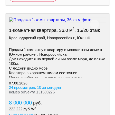
2
1-комнатная квартира, 36.0 м
, 15/20 этаж
Краснодарский край, Новороссийск г., Южный
Продам 1 комнатную квартиру в монолитном доме в
Южном районе г. Новороссийска.
Дом находится на первой линии возле моря, до пляжа
100м.
С лоджии видно море.
Квартира в хорошем жилом состоянии.
Очень удобно под сдачу в аренду, как на
долгосрочную так и посуточно.
07.08.2026
24 просмотров, 10 за сегодня
номер объекта 131589276
8 000 000
руб.
2
222 222
руб./м