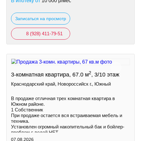
В ипотеку от
10 000
р/мес
Записаться на просмотр
8 (928) 411-79-51
2
3-комнатная квартира, 67.0 м
, 3/10 этаж
Краснодарский край, Новороссийск г., Южный
В продаже отличная трех комнатная квартира в
Южном районе.
1 Собственник
При продаже остается вся встраиваемая мебель и
техника.
Установлен огромный накопительный бак и бойлер-
проблем с водой НЕТ.
Увеличена площадь кухни и одной из комнат за счет
07.08.2026