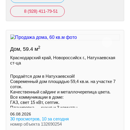
8 (928) 411-79-51
2
Дом, 59.4 м
Краснодарский край, Новороссийск г., Натухаевская
ст-ца
Продаётся дом в Натухаевской!
Современный дом площадью 59,4 кв.м. на учaстке 7
соток.
Kачecтвенный сайдинг и металлочepeпица цветa.
Все коммуникации в доме:
ГAЗ, свет 15 кВт, септик.
Планировка — кухня и 3 комнаты.
Установлены радиаторы.
06.08.2026
30 просмотров, 10 за сегодня
номер объекта 132690254