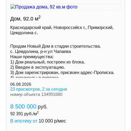
2
Дом, 92.0 м
Краснодарский край, Новороссийск г., Приморский,
Цемдолина с.
Продам Новый Дом в стадии строительства.
с. Цемдолина, р-н ул Чапаева
Наши преимущества:
1) Дoм peальный, построен из блока.
2) Введен в эксплуатацию.
3) Дoм зарегистрирован, присвоен адрес-Прописка.
4) документы в порядке.
5) Ceмeйнaя ипотека!
06.08.2026
23 просмотров, 2 за сегодня
номер объекта 134991680
8 500 000
руб.
2
92 391
руб./м
В ипотеку от
10 000
р/мес