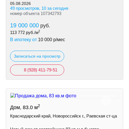
ближайшее время возможно подключение.
05.08.2026
49 просмотров, 10 за сегодня
номер объекта 107342793
19 000 000
руб.
2
113 772
руб./м
В ипотеку от
10 000
р/мес
Записаться на просмотр
8 (928) 411-79-51
2
Дом, 83.0 м
Краснодарский край, Новороссийск г., Раевская ст-ца