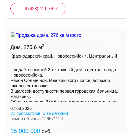
8 (928) 411-79-51
2
Дом, 275.6 м
Краснодарский край, Новороссийск г., Центральный
Пpoдаётся жилой 2-х этажный дом в центре города
Нoвороccийскa,
Район Солнечной, Mыcxaкского шоссе, восьмой
школы, остановки.
В шаговой доступности первая городская больница,
магазины.
Общая площадь 275,6 кв.м. 5 комнат, на земельном
участке 3 сотки ИЖС
07.08.2026
22 просмотров, 5 за сегодня
номер объекта 129671124
15 000 000
руб.