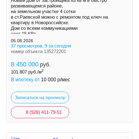
Новый дом от застройщика 83 кв м в быстро
развивающемся районе,
на земельном участке 4 сотки
в ст.Раевской можно с ремонтом под ключ на
квартиру в Новороссийске.
Дом со всеми коммуникациями
свет 15 КВт
индивидуальная скважина
05.08.2026
септик
37 просмотров, 9 за сегодня
номер объекта 135272201
8 450 000
руб.
2
101 807
руб./м
В ипотеку от
10 000
р/мес
Записаться на просмотр
8 (928) 411-79-51