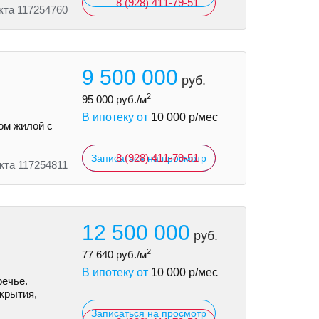
8 (928) 411-79-51
кта 117254760
9 500 000
руб.
2
95 000
руб./м
В ипотеку от
10 000
р/мес
ом жилой с
8 (928) 411-79-51
Записаться на просмотр
кта 117254811
12 500 000
руб.
2
77 640
руб./м
В ипотеку от
10 000
р/мес
речье.
екрытия,
Записаться на просмотр