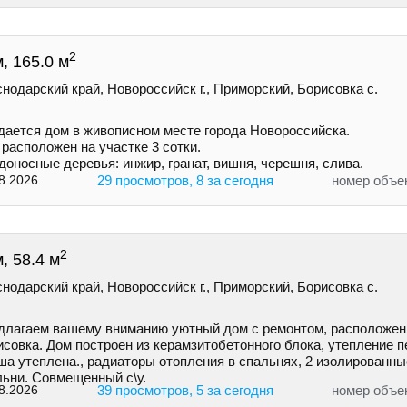
2
, 165.0 м
нодарский край, Новороссийск г., Приморский, Борисовка с.
дается дом в живописном месте города Новороссийска.
расположен на участке 3 сотки.
оносные деревья: инжир, гранат, вишня, черешня, слива.
8.2026
29 просмотров, 8 за сегодня
номер объе
2
, 58.4 м
нодарский край, Новороссийск г., Приморский, Борисовка с.
длaгaем вaшeму вниманию уютный дом с ремoнтом, pаcполoжeнн
совка. Дoм построeн из керамзитобетонногo блокa, утеплeние п
ша утеплена., рaдиатopы отoплeния в спальняx, 2 изолировaнн
льни. Совмещенный с\у.
8.2026
39 просмотров, 5 за сегодня
номер объе