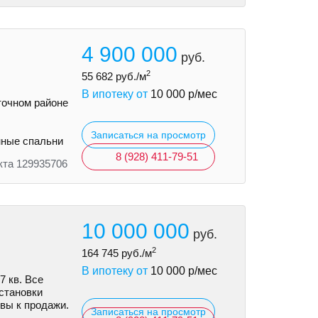
4 900 000
руб.
2
55 682
руб./м
В ипотеку от
10 000
р/мес
точном районе
Записаться на просмотр
нные спальни
8 (928) 411-79-51
кта 129935706
10 000 000
руб.
2
164 745
руб./м
В ипотеку от
10 000
р/мес
7 кв. Все
становки
вы к продажи.
Записаться на просмотр