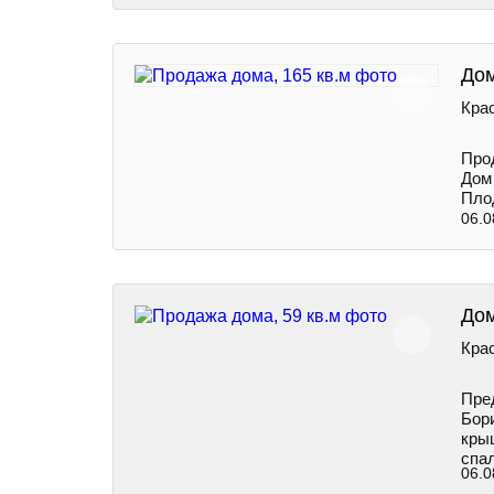
Дом
Крас
Про
Дом 
Плод
06.0
Дом
Крас
Пpе
Бори
кры
спа
06.0