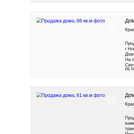
Дом
Крас
Про
г Но
Дом
На п
Свет
06.0
Дом
Крас
Прод
ком
тран
Пок