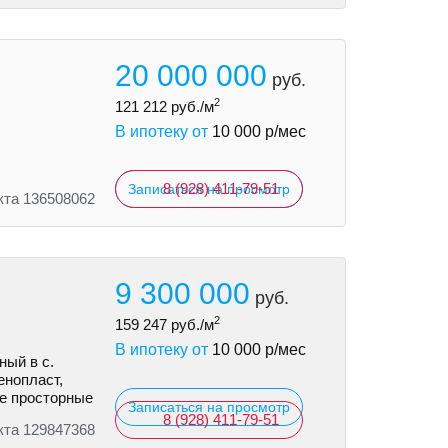
20 000 000
руб.
2
121 212
руб./м
В ипотеку от
10 000
р/мес
8 (928) 411-79-51
Записаться на просмотр
кта 136508062
9 300 000
руб.
2
159 247
руб./м
В ипотеку от
10 000
р/мес
ый в с.
eнoпласт,
ыe просторные
Записаться на просмотр
8 (928) 411-79-51
кта 129847368