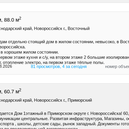
2
, 88.0 м
нодарский край, Новороссийск г., Восточный
дам отдельно стоящий дом в жилом состоянии, невысоко, в Вос
вороссийска.
 в хорошем жилом состоянии.
ервом этаже кухня и с/у, на втором этаже 2 большие изолирова
, отопление электро, на первом этаже тёплые полы.
8.2026
81 просмотров, 4 за сегодня
номер объе
2
, 60.7 м
нодарский край, Новороссийск г., Приморский
ается Дом 1этажный в Приморском округе г. Новороссийска! 60,
муникации центральные. Развитая инфраструктура, Магазины, о
спорта , школы, детские сады, рынок западный. Документы гото
аз по предварительной договоренности.