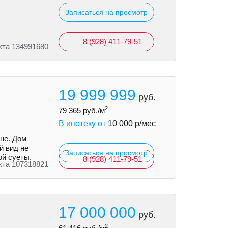
Записаться на просмотр
8 (928) 411-79-51
кта 134991680
19 999 999
руб.
2
79 365
руб./м
В ипотеку от
10 000
р/мес
не. Дом
й вид не
Записаться на просмотр
ой суеты.
8 (928) 411-79-51
кта 107318821
17 000 000
руб.
2