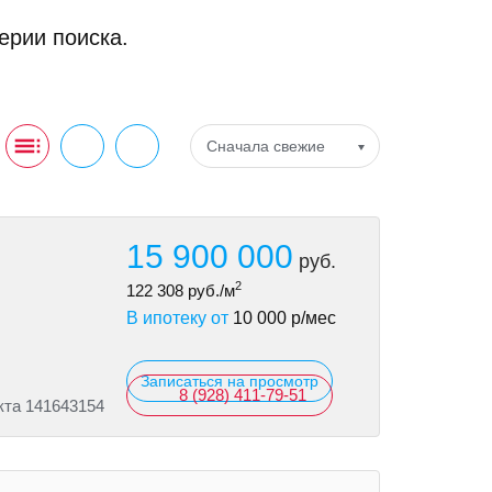
ерии поиска.
Сначала свежие
15 900 000
руб.
2
122 308
руб./м
В ипотеку от
10 000
р/мес
Записаться на просмотр
8 (928) 411-79-51
кта 141643154