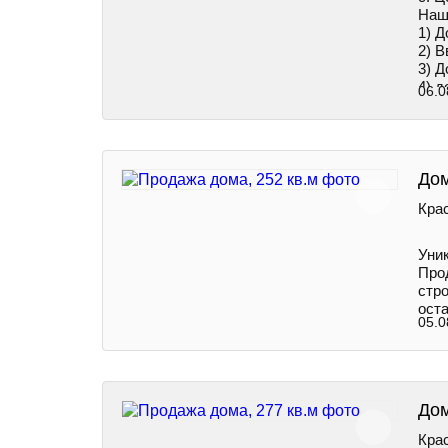
Наш
1) Д
2) В
3) Д
4) д
06.0
5) C
Дом
Крас
Уни
Про
стр
оста
05.0
Дом
Крас