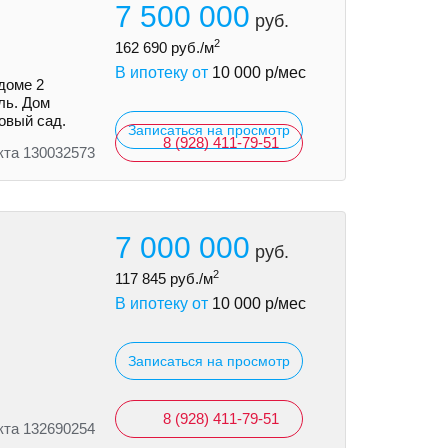
7 500 000
руб.
2
162 690
руб./м
В ипотеку от
10 000
р/мес
доме 2
ль. Дом
овый сад.
Записаться на просмотр
8 (928) 411-79-51
кта 130032573
7 000 000
руб.
2
117 845
руб./м
В ипотеку от
10 000
р/мес
Записаться на просмотр
8 (928) 411-79-51
кта 132690254