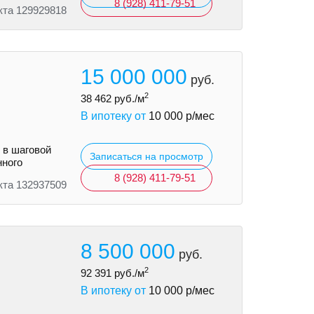
8 (928) 411-79-51
кта 129929818
15 000 000
руб.
2
38 462
руб./м
В ипотеку от
10 000
р/мес
 в шаговой
Записаться на просмотр
нного
8 (928) 411-79-51
кта 132937509
8 500 000
руб.
2
92 391
руб./м
В ипотеку от
10 000
р/мес