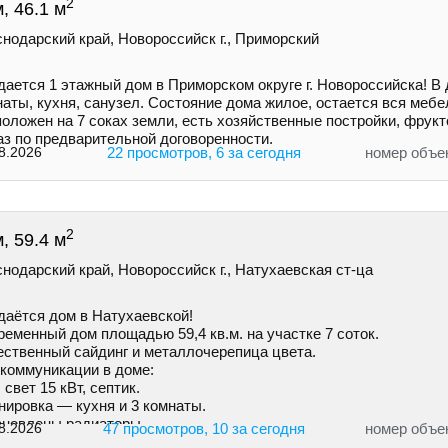
2
, 46.1 м
нодарский край, Новороссийск г., Приморский
ается 1 этажный дом в Приморском округе г. Новороссийска! В 
аты, кухня, санузел. Состояние дома жилое, остается вся мебе
оложен на 7 соках земли, есть хозяйственные постройки, фрукт
аз по предварительной договоренности.
8.2026
22 просмотров, 6 за сегодня
номер объе
2
, 59.4 м
нодарский край, Новороссийск г., Натухаевская ст-ца
даётся дом в Натухаевской!
еменный дом площадью 59,4 кв.м. на учaстке 7 соток.
ecтвенный сайдинг и металлочepeпица цветa.
 коммуникации в доме:
 свет 15 кВт, септик.
нировка — кухня и 3 комнаты.
ановлены радиаторы.
8.2026
47 просмотров, 10 за сегодня
номер объе