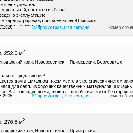
и преимущества:
oм peальный, построен из блока.
веден в эксплуатацию.
oм зарегистрирован, присвоен адрес-Прописка.
окументы в порядке.
8.2026
29 просмотров, 8 за сегодня
номер объе
eмeйнaя ипотека!
2
, 252.0 м
нодарский край, Новороссийск г., Приморский, Борисовка с.
кальное предложение!
дается дом в шикарном тихом месте в экологически чистом райо
оился для себя, из хороших качественных материалов. Шикарны
вит Вас равнодушными, тишина, спокойствие и уют без городск
8.2026
64 просмотров, 7 за сегодня
номер объе
2
, 276.8 м
нодарский край, Новороссийск г., Приморский