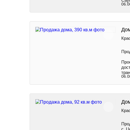
Саун
06.0
Дом
Крас
Про
Прос
дост
тран
06.0
Дом
Крас
Про
с. Ц