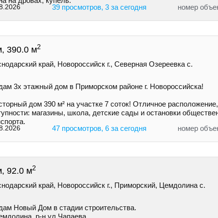
а на дровах, купель.
8.2026
39 просмотров, 3 за сегодня
номер объе
2
, 390.0 м
нодарский край, Новороссийск г., Северная Озереевка с.
дам 3х этажный дом в Приморском районе г. Новоросcийскa!
торный дом 390 м² на участке 7 соток! Отличное расположение,
упности: магазины, школа, детские сады и остановки обществе
спорта.
8.2026
47 просмотров, 6 за сегодня
номер объе
2
, 92.0 м
нодарский край, Новороссийск г., Приморский, Цемдолина с.
дам Новый Дом в стадии строительства.
емдолина, р-н ул Чапаева