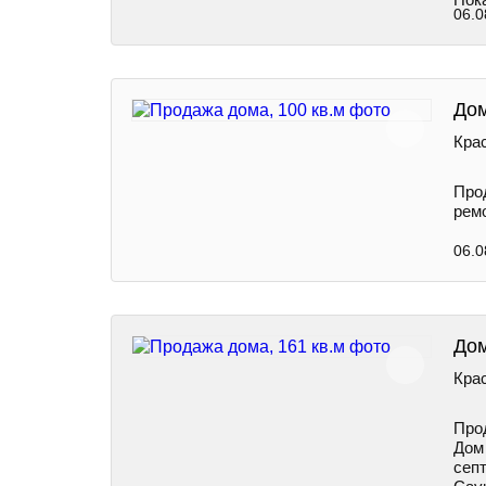
06.0
Дом
Крас
Прод
рем
06.0
Дом
Крас
Про
Дом 
септ