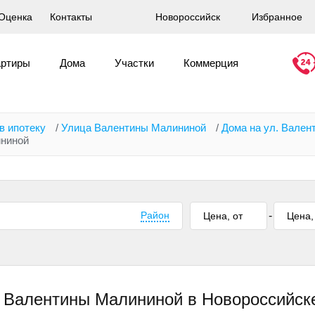
Оценка
Контакты
Новороссийск
Избранное
артиры
Дома
Участки
Коммерция
в ипотеку
/
Улица Валентины Малининой
/
Дома на ул. Вале
ининой
Район
-
е Валентины Малининой в Новороссийск