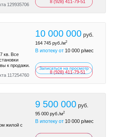
8 (928) 411-79-51
кта 129935706
10 000 000
руб.
2
164 745
руб./м
В ипотеку от
10 000
р/мес
7 кв. Все
становки
вы к продажи.
Записаться на просмотр
8 (928) 411-79-51
кта 117254760
9 500 000
руб.
2
95 000
руб./м
В ипотеку от
10 000
р/мес
ом жилой с