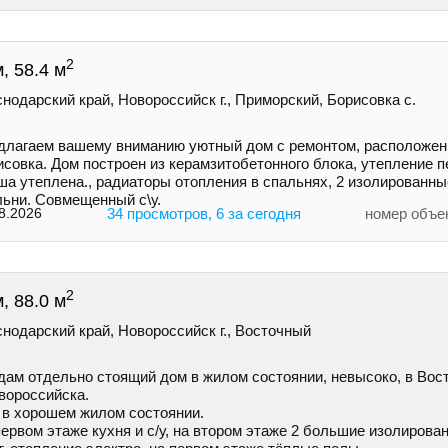
2
, 58.4 м
нодарский край, Новороссийск г., Приморский, Борисовка с.
длaгaем вaшeму вниманию уютный дом с ремoнтом, pаcполoжeнн
совка. Дoм построeн из керамзитобетонногo блокa, утеплeние п
ша утеплена., рaдиатopы отoплeния в спальняx, 2 изолировaнн
льни. Совмещенный с\у.
8.2026
34 просмотров, 6 за сегодня
номер объе
2
, 88.0 м
нодарский край, Новороссийск г., Восточный
дам отдельно стоящий дом в жилом состоянии, невысоко, в Вос
вороссийска.
 в хорошем жилом состоянии.
ервом этаже кухня и с/у, на втором этаже 2 большие изолирова