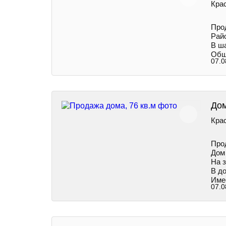
Крас
Пpo
Рай
В ша
Обща
07.0
Дом
Крас
Про
Дом 
На 
В до
Име
07.0