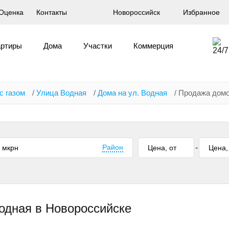
Оценка
Контакты
Новороссийск
Избранное
артиры
Дома
Участки
Коммерция
с газом
/
Улица Водная
/
Дома на ул. Водная
/
Продажа домов
Район
-
Водная в Новороссийске