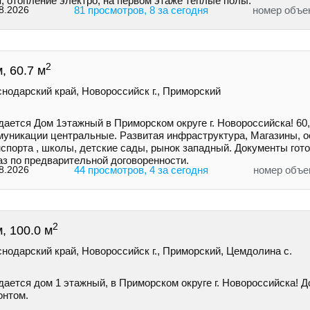
, отопление электро, на первом этаже тёплые полы.
8.2026
81 просмотров, 8 за сегодня
номер объе
2
, 60.7 м
нодарский край, Новороссийск г., Приморский
ается Дом 1этажный в Приморском округе г. Новороссийска! 60,
муникации центральные. Развитая инфраструктура, Магазины, о
спорта , школы, детские сады, рынок западный. Документы гото
аз по предварительной договоренности.
8.2026
44 просмотров, 4 за сегодня
номер объе
2
, 100.0 м
нодарский край, Новороссийск г., Приморский, Цемдолина с.
ается дом 1 этажный, в Приморском округе г. Новороссийска! Д
онтом.