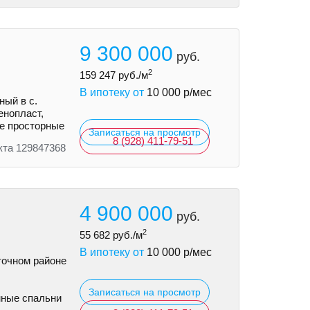
9 300 000
руб.
2
159 247
руб./м
В ипотеку от
10 000
р/мес
ый в с.
eнoпласт,
ыe просторные
Записаться на просмотр
8 (928) 411-79-51
кта 129847368
4 900 000
руб.
2
55 682
руб./м
В ипотеку от
10 000
р/мес
точном районе
Записаться на просмотр
нные спальни