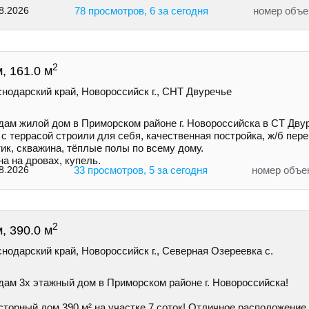
8.2026
78 просмотров, 6 за сегодня
номер объе
2
, 161.0 м
нодарский край, Новороссийск г., СНТ Двуречье
дам жилой дом в Приморском районе г. Новороссийска в СТ Дву
с террасой строили для себя, качественная постройка, ж/б пер
ик, скважина, тёплые полы по всему дому.
а на дровах, купель.
8.2026
33 просмотров, 5 за сегодня
номер объе
2
, 390.0 м
нодарский край, Новороссийск г., Северная Озереевка с.
дам 3х этажный дом в Приморском районе г. Новоросcийскa!
торный дом 390 м² на участке 7 соток! Отличное расположение,