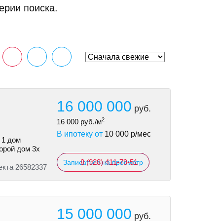
ерии поиска.
16 000 000
руб.
2
16 000
руб./м
В ипотеку от
10 000
р/мес
 1 дом
торой дом 3х
8 (928) 411-79-51
Записаться на просмотр
екта 26582337
15 000 000
руб.