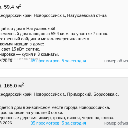
2
, 59.4 м
нодарский край, Новороссийск г., Натухаевская ст-ца
даётся дом в Натухаевской!
еменный дом площадью 59,4 кв.м. на учaстке 7 соток.
ecтвенный сайдинг и металлочepeпица цветa.
 коммуникации в доме:
 свет 15 кВт, септик.
нировка — кухня и 3 комнаты.
ановлены радиаторы.
8.2026
45 просмотров, 5 за сегодня
номер объе
2
, 165.0 м
нодарский край, Новороссийск г., Приморский, Борисовка с.
дается дом в живописном месте города Новороссийска.
расположен на участке 3 сотки.
оносные деревья: инжир, гранат, вишня, черешня, слива.
8.2026
35 просмотров, 5 за сегодня
номер объе