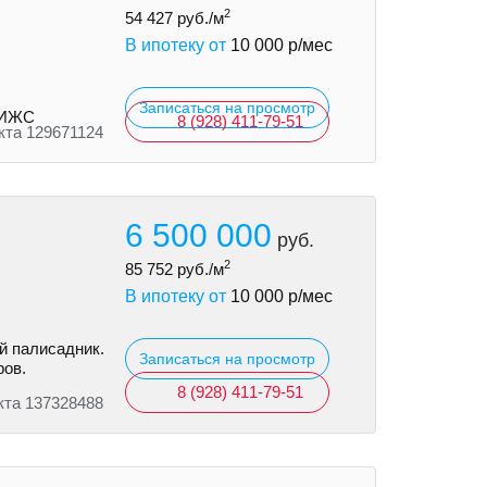
2
54 427
руб./м
В ипотеку от
10 000
р/мес
Записаться на просмотр
и ИЖС
8 (928) 411-79-51
кта 129671124
6 500 000
руб.
2
85 752
руб./м
В ипотеку от
10 000
р/мес
й палисадник.
Записаться на просмотр
ров.
8 (928) 411-79-51
кта 137328488