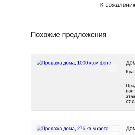
К сожалению
Похожие предложения
Дом
Крас
Прод
полн
этаж
07.0
Дом