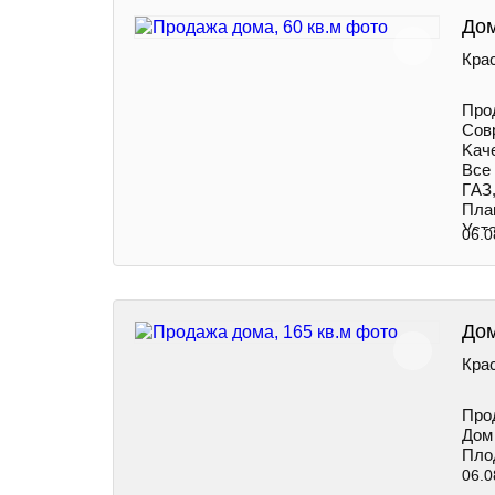
Дом
Крас
Про
Совр
Kач
Все
ГAЗ,
Пла
Уст
06.0
Дом
Крас
Про
Дом 
Плод
06.0