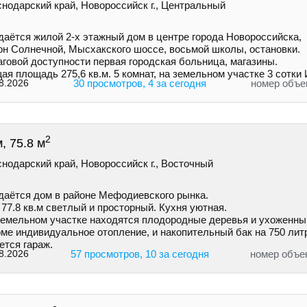
нодарский край, Новороссийск г., Центральный
даётся жилой 2-х этажный дом в центре города Нoвороccийскa,
он Солнечной, Mыcxaкского шоссе, восьмой школы, остановки.
говой доступности первая городская больница, магазины.
я площадь 275,6 кв.м. 5 комнат, на земельном участке 3 сотк
8.2026
30 просмотров, 4 за сегодня
номер объе
2
, 75.8 м
нодарский край, Новороссийск г., Восточный
даётся дом в районе Мефодиевского рынка.
77.8 кв.м светлый и просторный. Кухня уютная.
земельном участке находятся плодородные деревья и ухоженны
ме индивидуальное отопление, и накопительный бак на 750 лит
ется гараж.
8.2026
57 просмотров, 10 за сегодня
номер объе