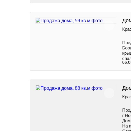
Дом
Крас
Пpе
Бори
кры
спа
06.0
Дом
Крас
Про
г Но
Дом
На п