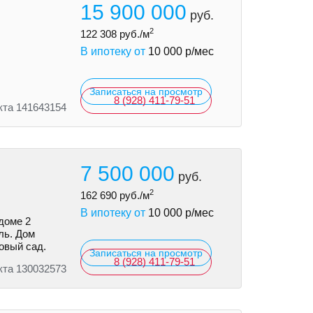
15 900 000
руб.
2
122 308
руб./м
В ипотеку от
10 000
р/мес
Записаться на просмотр
8 (928) 411-79-51
кта 141643154
7 500 000
руб.
2
162 690
руб./м
В ипотеку от
10 000
р/мес
доме 2
ль. Дом
овый сад.
Записаться на просмотр
8 (928) 411-79-51
кта 130032573