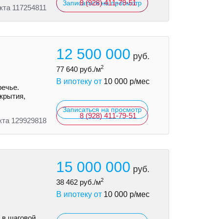
8 (928) 411-79-51
Записаться на просмотр
кта 117254811
12 500 000
руб.
2
77 640
руб./м
В ипотеку от
10 000
р/мес
речье.
екрытия,
Записаться на просмотр
8 (928) 411-79-51
кта 129929818
15 000 000
руб.
2
38 462
руб./м
В ипотеку от
10 000
р/мес
 в шаговой