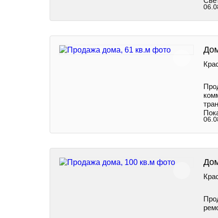
Свет
06.0
Дом
Крас
Прод
ком
тран
Пок
06.0
Дом
Крас
Прод
рем