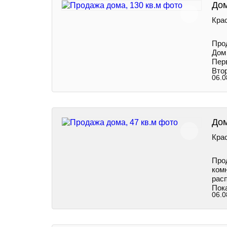
Дом
Крас
Про
Дом
Перв
Втор
06.0
Дом
Крас
Прод
комн
расп
Пок
06.0