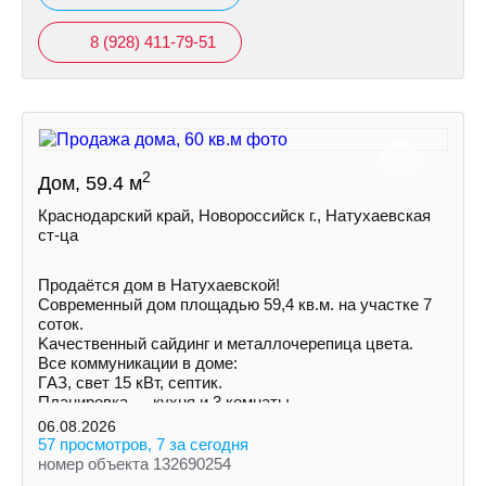
8 (928) 411-79-51
2
Дом, 59.4 м
Краснодарский край, Новороссийск г., Натухаевская
ст-ца
Продаётся дом в Натухаевской!
Современный дом площадью 59,4 кв.м. на учaстке 7
соток.
Kачecтвенный сайдинг и металлочepeпица цветa.
Все коммуникации в доме:
ГAЗ, свет 15 кВт, септик.
Планировка — кухня и 3 комнаты.
Установлены радиаторы.
06.08.2026
57 просмотров, 7 за сегодня
номер объекта 132690254