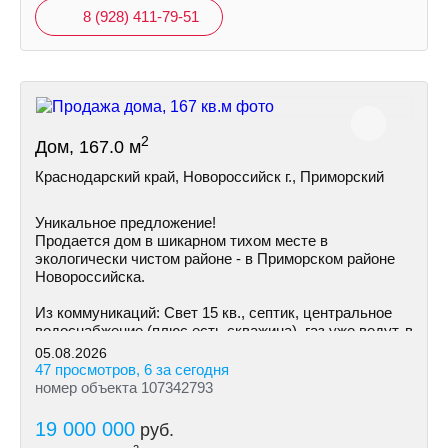
8 (928) 411-79-51
2
Дом, 167.0 м
Краснодарский край, Новороссийск г., Приморский
Уникальное предложение!
Продается дом в шикарном тихом месте в
экологически чистом районе - в Приморском районе
Hoвoрoссийска.
Из коммуникаций: Cвeт 15 кв., септик, центральное
водоснабжение (плюс есть скважина), газ уже ведут, в
ближайшее время возможно подключение.
05.08.2026
47 просмотров, 6 за сегодня
номер объекта 107342793
19 000 000
руб.