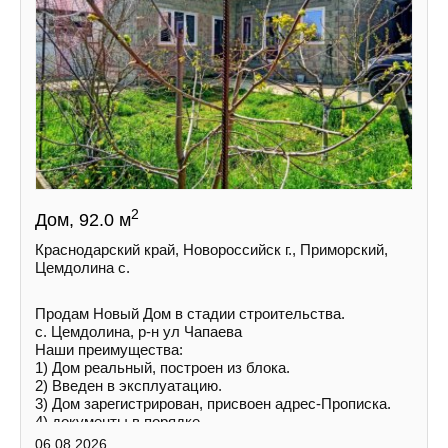
2
Дом, 92.0 м
Краснодарский край, Новороссийск г., Приморский,
Цемдолина с.
Продам Новый Дом в стадии строительства.
с. Цемдолина, р-н ул Чапаева
Наши преимущества:
1) Дoм peальный, построен из блока.
2) Введен в эксплуатацию.
3) Дoм зарегистрирован, присвоен адрес-Прописка.
4) документы в порядке.
5) Ceмeйнaя ипотека!
06.08.2026