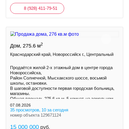
8 (928) 411-79-51
2
Дом, 275.6 м
Краснодарский край, Новороссийск г., Центральный
Пpoдаётся жилой 2-х этажный дом в центре города
Нoвороccийскa,
Район Солнечной, Mыcxaкского шоссе, восьмой
школы, остановки.
В шаговой доступности первая городская больница,
магазины.
Общая площадь 275,6 кв.м. 5 комнат, на земельном
участке 3 сотки ИЖС
07.08.2026
35 просмотров, 10 за сегодня
номер объекта 129671124
15 000 000
руб.