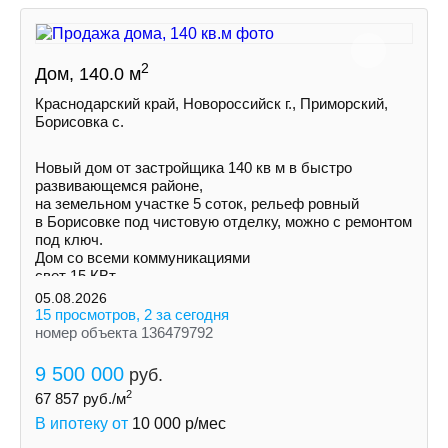
2
Дом, 140.0 м
Краснодарский край, Новороссийск г., Приморский,
Борисовка с.
Новый дом от застройщика 140 кв м в быстро
развивающемся районе,
на земельном участке 5 соток, рельеф ровный
в Борисовке под чистовую отделку, можно с ремонтом
под ключ.
Дом со всеми коммуникациями
свет 15 КВт
индивидуальная скважина
05.08.2026
септик
15 просмотров, 2 за сегодня
номер объекта 136479792
9 500 000
руб.
2
67 857
руб./м
В ипотеку от
10 000
р/мес