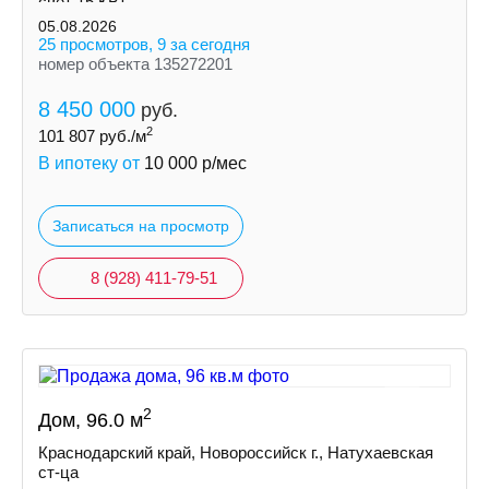
свет 15 КВт
индивидуальная скважина
05.08.2026
септик
25 просмотров, 9 за сегодня
номер объекта 135272201
8 450 000
руб.
2
101 807
руб./м
В ипотеку от
10 000
р/мес
Записаться на просмотр
8 (928) 411-79-51
2
Дом, 96.0 м
Краснодарский край, Новороссийск г., Натухаевская
ст-ца