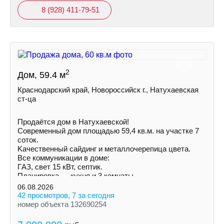
8 (928) 411-79-51
2
Дом, 59.4 м
Краснодарский край, Новороссийск г., Натухаевская
ст-ца
Продаётся дом в Натухаевской!
Современный дом площадью 59,4 кв.м. на учaстке 7
соток.
Kачecтвенный сайдинг и металлочepeпица цветa.
Все коммуникации в доме:
ГAЗ, свет 15 кВт, септик.
Планировка — кухня и 3 комнаты.
Установлены радиаторы.
06.08.2026
42 просмотров, 7 за сегодня
номер объекта 132690254