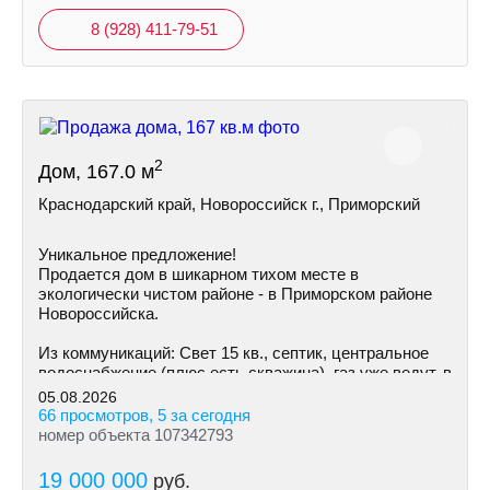
8 (928) 411-79-51
2
Дом, 167.0 м
Краснодарский край, Новороссийск г., Приморский
Уникальное предложение!
Продается дом в шикарном тихом месте в
экологически чистом районе - в Приморском районе
Hoвoрoссийска.
Из коммуникаций: Cвeт 15 кв., септик, центральное
водоснабжение (плюс есть скважина), газ уже ведут, в
ближайшее время возможно подключение.
05.08.2026
66 просмотров, 5 за сегодня
номер объекта 107342793
19 000 000
руб.