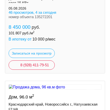
свет 15 КВт
индивидуальная скважина
05.08.2026
септик
46 просмотров, 4 за сегодня
номер объекта 135272201
8 450 000
руб.
2
101 807
руб./м
В ипотеку от
10 000
р/мес
Записаться на просмотр
8 (928) 411-79-51
2
Дом, 96.0 м
Краснодарский край, Новороссийск г., Натухаевская
ст-ца