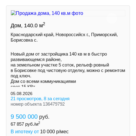
2
Дом, 140.0 м
Краснодарский край, Новороссийск г., Приморский,
Борисовка с.
Новый дом от застройщика 140 кв м в быстро
развивающемся районе,
на земельном участке 5 соток, рельеф ровный
в Борисовке под чистовую отделку, можно с ремонтом
под ключ.
Дом со всеми коммуникациями
свет 15 КВт
индивидуальная скважина
05.08.2026
септик
21 просмотров, 8 за сегодня
номер объекта 136479792
9 500 000
руб.
2
67 857
руб./м
В ипотеку от
10 000
р/мес