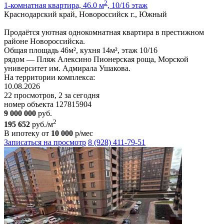
2
1-комнатная квартира, 46.0 м
, 10/16 этаж
Краснодарский край, Новороссийск г., Южный
Продаётся уютная однокомнатная квартира в престижном
районе Новороссийска.
Общая площадь 46м², кухня 14м², этаж 10/16
рядом — Пляж Алексино Пионерская роща, Морской
университет им. Адмирала Ушакова.
На территории комплекса:
10.08.2026
22 просмотров, 2 за сегодня
номер объекта 127815904
9 000 000
руб.
2
195 652
руб./м
В ипотеку от
10 000
р/мес
Записаться на просмотр
8 (928) 411-79-51