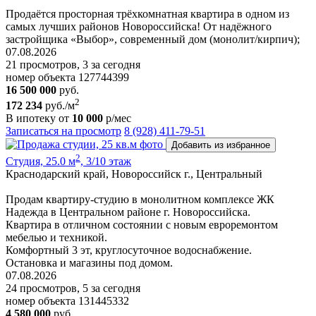
Продаётся просторная трёхкомнатная квартира в одном из
самых лучших районов Новороссийска! От надёжного
застройщика «Выбор», современный дом (монолит/кирпич);
07.08.2026
21 просмотров, 3 за сегодня
номер объекта 127744399
16 500 000
руб.
2
172 234
руб./м
В ипотеку от
10 000
р/мес
Записаться на просмотр
8 (928) 411-79-51
Добавить из избранное
2
Студия, 25.0 м
, 3/10 этаж
Краснодарский край, Новороссийск г., Центральный
Продам квартиру-студию в монолитном комплексе ЖК
Надежда в Центральном районе г. Новороссийска.
Квартира в отличном состоянии с новым евроремонтом
мебелью и техникой.
Комфортный 3 эт, круглосуточное водоснабжение.
Остановка и магазины под домом.
07.08.2026
24 просмотров, 5 за сегодня
номер объекта 131445332
4 580 000
руб.