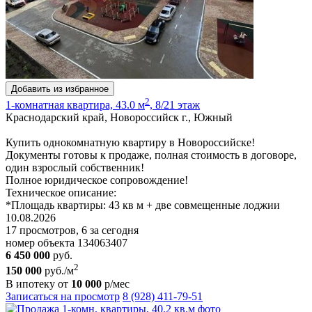
Добавить из избранное
2
1-комнатная квартира, 43.0 м
, 8/21 этаж
Краснодарский край, Новороссийск г., Южный
Купить однокомнатную квартиру в Новороссийске!
Документы готовы к продаже, полная стоимость в договоре,
один взрослый собственник!
Полное юридическое сопровождение!
Техническое описание:
*Площадь квартиры: 43 кв м + две совмещенные лоджии
10.08.2026
17 просмотров, 6 за сегодня
номер объекта 134063407
6 450 000
руб.
2
150 000
руб./м
В ипотеку от
10 000
р/мес
Записаться на просмотр
8 (928) 411-79-51