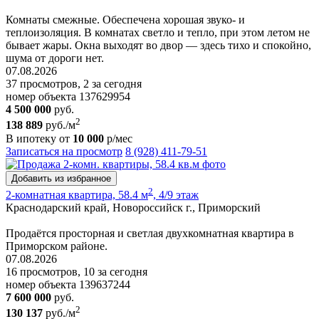
Комнаты смежные. Обеспечена хорошая звуко- и
теплоизоляция. В комнатах светло и тепло, при этом летом не
бывает жары. Окна выходят во двор — здесь тихо и спокойно,
шума от дороги нет.
07.08.2026
37 просмотров, 2 за сегодня
номер объекта 137629954
4 500 000
руб.
2
138 889
руб./м
В ипотеку от
10 000
р/мес
Записаться на просмотр
8 (928) 411-79-51
Добавить из избранное
2
2-комнатная квартира, 58.4 м
, 4/9 этаж
Краснодарский край, Новороссийск г., Приморский
Продаётся просторная и светлая двухкомнатная квартира в
Приморском районе.
07.08.2026
16 просмотров, 10 за сегодня
номер объекта 139637244
7 600 000
руб.
2
130 137
руб./м