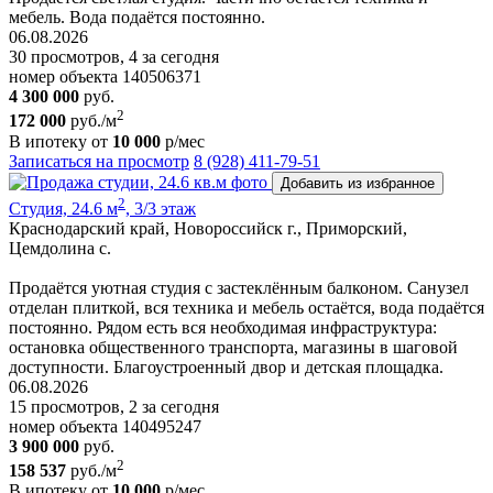
мебель. Вода подаётся постоянно.
06.08.2026
30 просмотров, 4 за сегодня
номер объекта 140506371
4 300 000
руб.
2
172 000
руб./м
В ипотеку от
10 000
р/мес
Записаться на просмотр
8 (928) 411-79-51
Добавить из избранное
2
Студия, 24.6 м
, 3/3 этаж
Краснодарский край, Новороссийск г., Приморский,
Цемдолина с.
Продаётся уютная студия с застеклённым балконом. Санузел
отделан плиткой, вся техника и мебель остаётся, вода подаётся
постоянно. Рядом есть вся необходимая инфраструктура:
остановка общественного транспорта, магазины в шаговой
доступности. Благоустроенный двор и детская площадка.
06.08.2026
15 просмотров, 2 за сегодня
номер объекта 140495247
3 900 000
руб.
2
158 537
руб./м
В ипотеку от
10 000
р/мес