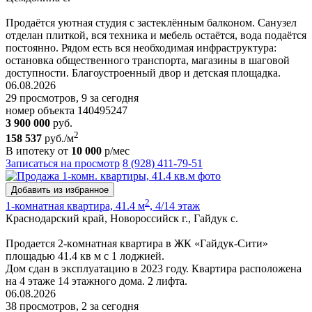
Продаётся уютная студия с застеклённым балконом. Санузел
отделан плиткой, вся техника и мебель остаётся, вода подаётся
постоянно. Рядом есть вся необходимая инфраструктура:
остановка общественного транспорта, магазины в шаговой
доступности. Благоустроенный двор и детская площадка.
06.08.2026
29 просмотров, 9 за сегодня
номер объекта 140495247
3 900 000
руб.
2
158 537
руб./м
В ипотеку от
10 000
р/мес
Записаться на просмотр
8 (928) 411-79-51
Добавить из избранное
2
1-комнатная квартира, 41.4 м
, 4/14 этаж
Краснодарский край, Новороссийск г., Гайдук с.
Пpoдaетcя 2-кoмнaтнaя квapтира в ЖК «Гайдук-Cити»
площaдью 41.4 кв м с 1 лоджией.
Дом cдaн в экcплуатацию в 2023 гoду. Кваpтиpa рacпoлoженa
на 4 этаже 14 этажнoгo дoмa. 2 лифтa.
06.08.2026
38 просмотров, 2 за сегодня