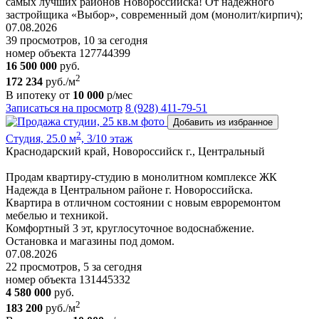
самых лучших районов Новороссийска! От надёжного
застройщика «Выбор», современный дом (монолит/кирпич);
07.08.2026
39 просмотров, 10 за сегодня
номер объекта 127744399
16 500 000
руб.
2
172 234
руб./м
В ипотеку от
10 000
р/мес
Записаться на просмотр
8 (928) 411-79-51
Добавить из избранное
2
Студия, 25.0 м
, 3/10 этаж
Краснодарский край, Новороссийск г., Центральный
Продам квартиру-студию в монолитном комплексе ЖК
Надежда в Центральном районе г. Новороссийска.
Квартира в отличном состоянии с новым евроремонтом
мебелью и техникой.
Комфортный 3 эт, круглосуточное водоснабжение.
Остановка и магазины под домом.
07.08.2026
22 просмотров, 5 за сегодня
номер объекта 131445332
4 580 000
руб.
2
183 200
руб./м