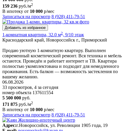
2
159 236
руб./м
В ипотеку от
10 000
р/мес
Записаться на просмотр
8 (928) 411-79-51
Добавить из избранное
2
1-комнатная квартира, 32.0 м
, 9/10 этаж
Краснодарский край, Новороссийск г., Приморский
Продаю уютную 1-комнатную квартиру. Выполнен
современный косметический ремонт. Вся техника и мебель
остаются. Проведён и работает интернет и ТВ. Квартира
полностью укомплектована и подходит для немедленного
проживания. Есть балкон — возможность застекления по
вашему желанию.
06.08.2026
33 просмотров, 4 за сегодня
номер объекта 137611554
5 500 000
руб.
2
171 875
руб./м
В ипотеку от
10 000
р/мес
Записаться на просмотр
8 (928) 411-79-51
Адрес:
г.Новороссийск, ул. Революции 1905 года, 19
E-mail:
novorossiysk@kayan.ru