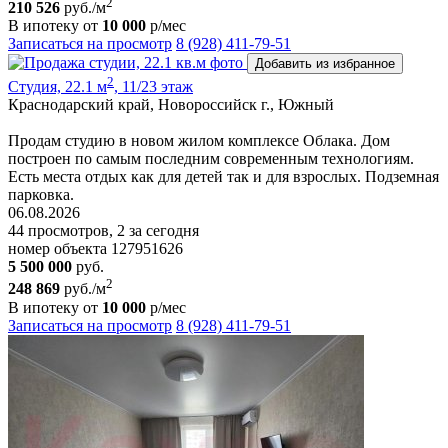
2
210 526
руб./м
В ипотеку от
10 000
р/мес
Записаться на просмотр
8 (928) 411-79-51
Добавить из избранное
2
Студия, 22.1 м
, 11/23 этаж
Краснодарский край, Новороссийск г., Южный
Продам студию в новом жилом комплексе Облака. Дом
построен по самым последним современным технологиям.
Есть места отдых как для детей так и для взрослых. Подземная
парковка.
06.08.2026
44 просмотров, 2 за сегодня
номер объекта 127951626
5 500 000
руб.
2
248 869
руб./м
В ипотеку от
10 000
р/мес
Записаться на просмотр
8 (928) 411-79-51