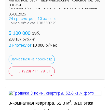
магазинов, озон, парикмахерские, красное-белое,
аптеки.
До моря 10 минут на машине , или можно доехать
на маршрутке.
06.08.2026
24 просмотров, 10 за сегодня
номер объекта 138589229
5 100 000
руб.
2
203 187
руб./м
р/мес
В ипотеку от
10 000
Записаться на просмотр
8 (928) 411-79-51
2
3-комнатная квартира, 62.8 м
, 8/10 этаж