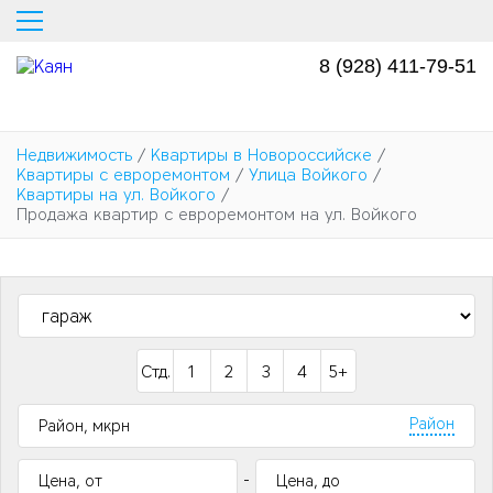
Перейти
к
основному
8 (928) 411-79-51
содержанию
Недвижимость
/
Квартиры в Новороссийске
/
Квартиры с евроремонтом
/
Улица Войкого
/
Квартиры на ул. Войкого
/
Продажа квартир с евроремонтом на ул. Войкого
Стд.
1
2
3
4
5+
Район
-