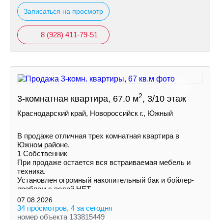
Записаться на просмотр
8 (928) 411-79-51
2
3-комнатная квартира, 67.0 м
, 3/10 этаж
Краснодарский край, Новороссийск г., Южный
В продаже отличная трех комнатная квартира в
Южном районе.
1 Собственник
При продаже остается вся встраиваемая мебель и
техника.
Установлен огромный накопительный бак и бойлер-
проблем с водой НЕТ.
Увеличена площадь кухни и одной из комнат за счет
07.08.2026
балконов.
34 просмотров, 4 за сегодня
номер объекта 133815449