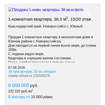
2
1-комнатная квартира, 36.0 м
, 15/20 этаж
Краснодарский край, Новороссийск г., Южный
Продам 1 комнатную квартиру в монолитном доме в
Южном районе г. Новороссийска.
Дом находится на первой линии возле моря, до пляжа
100м.
С лоджии видно море.
Квартира в хорошем жилом состоянии.
Очень удобно под сдачу в аренду, как на
долгосрочную так и посуточно.
07.08.2026
16 просмотров, 10 за сегодня
номер объекта 131589276
8 000 000
руб.
2
222 222
руб./м
В ипотеку от
10 000
р/мес