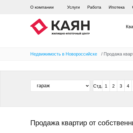
Перейти
О компании
Услуги
Работа
Ипотека
к
основному
содержанию
Кв
Недвижимость в Новороссийске
/
Продажа кварт
Стд.
1
2
3
4
Продажа квартир от собственн