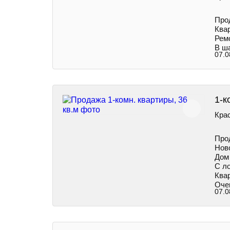
Про
Ква
Ремо
В ша
07.0
1-к
Кра
Про
Нов
Дом 
С л
Ква
Очен
07.0