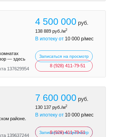
4 500 000
руб.
2
138 889
руб./м
В ипотеку от
10 000
р/мес
комнатах
Записаться на просмотр
двор — здесь
8 (928) 411-79-51
кта 137629954
7 600 000
руб.
2
130 137
руб./м
В ипотеку от
10 000
р/мес
ском районе.
8 (928) 411-79-51
Записаться на просмотр
кта 139637244