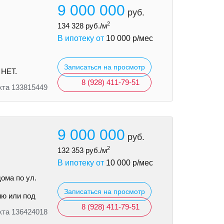
9 000 000
руб.
2
134 328
руб./м
В ипотеку от
10 000
р/мес
Записаться на просмотр
 НЕТ.
8 (928) 411-79-51
кта 133815449
9 000 000
руб.
2
132 353
руб./м
В ипотеку от
10 000
р/мес
ома по ул.
Записаться на просмотр
ию или под
8 (928) 411-79-51
кта 136424018