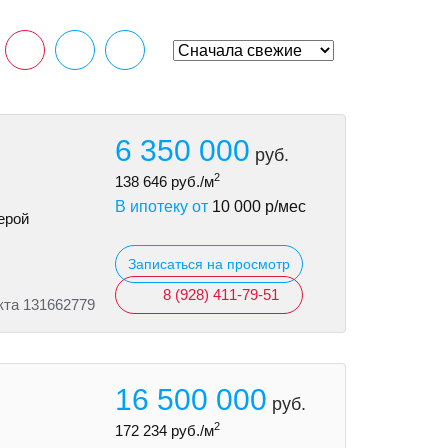
6 350 000
руб.
2
138 646
руб./м
В ипотеку от
10 000
р/мес
ерой
Записаться на просмотр
8 (928) 411-79-51
кта 131662779
16 500 000
руб.
2
172 234
руб./м