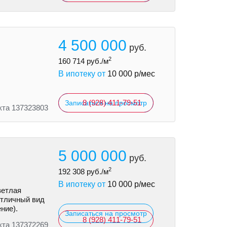
4 500 000
руб.
2
160 714
руб./м
В ипотеку от
10 000
р/мес
8 (928) 411-79-51
Записаться на просмотр
кта 137323803
5 000 000
руб.
2
192 308
руб./м
В ипотеку от
10 000
р/мес
ветлая
Отличный вид
ние).
Записаться на просмотр
8 (928) 411-79-51
кта 137372269