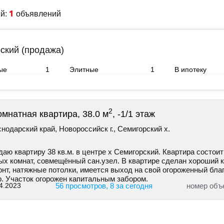
1
ий:
объявлений
ский (продажа)
ые
1
Элитные
1
В ипотеку
2
омнатная квартира, 38.0 м
, -1/1 этаж
нодарский край, Новороссийск г., Семигорский х.
аю квартиру 38 кв.м. в центре х Семигорский. Квартира состоит
ых комнат, совмещённый сан.узел. В квартире сделан хороший 
онт, натяжные потолки, имеется выход на свой огороженный бла
р. Участок огорожен капитальным забором.
4.2023
56 просмотров, 8 за сегодня
номер объ