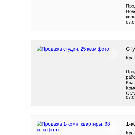
Про
Нов
кирп
07.0
Сту
Крас
Про
райо
Ква
Ком
Ост
07.0
1-к
Крас