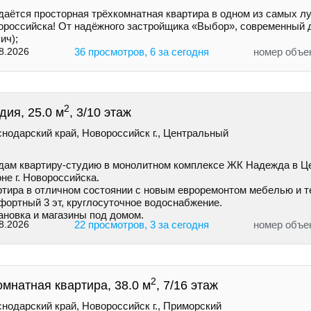
даётся просторная трёхкомнатная квартира в одном из самых л
ороссийска! От надёжного застройщика «Выбор», современный 
ич);
8.2026
36 просмотров, 6 за сегодня
номер объе
2
дия, 25.0 м
, 3/10 этаж
нодарский край, Новороссийск г., Центральный
дам квартиру-студию в монолитном комплексе ЖК Надежда в Ц
не г. Новороссийска.
ртира в отличном состоянии с новым евроремонтом мебелью и т
фортный 3 эт, круглосуточное водоснабжение.
ановка и магазины под домом.
8.2026
22 просмотров, 3 за сегодня
номер объе
2
омнатная квартира, 38.0 м
, 7/16 этаж
нодарский край, Новороссийск г., Приморский