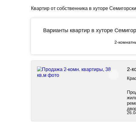
Квартир от собственника в хуторе Семигорск
Варианты квартир в хуторе Семигор
2-комнатн
2-к
Крас
Прод
жил
рем
дво
26.0