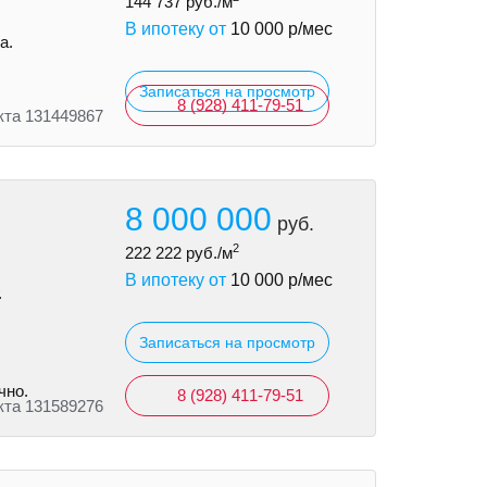
144 737
руб./м
В ипотеку от
10 000
р/мес
а.
Записаться на просмотр
8 (928) 411-79-51
кта 131449867
8 000 000
руб.
2
222 222
руб./м
В ипотеку от
10 000
р/мес
.
Записаться на просмотр
чно.
8 (928) 411-79-51
кта 131589276