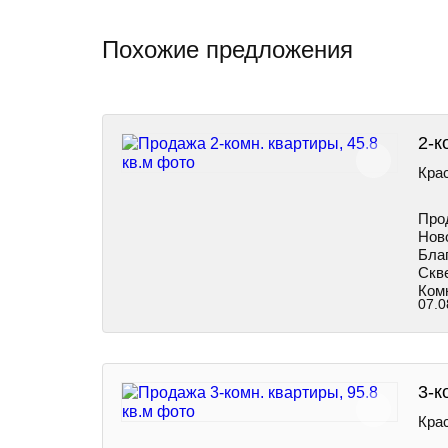
Похожие предложения
2-к
Крас
Прод
Нов
Бла
Скве
Ком
07.0
3-к
Кра