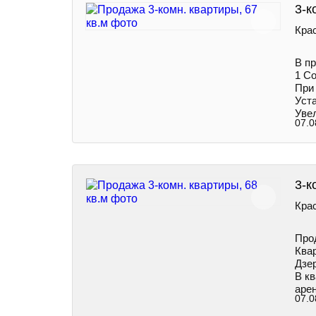
3-к
Кра
В п
1 С
При
Уст
Увел
07.0
3-к
Кра
Про
Квар
Дзе
В к
аре
07.0