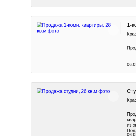
1-к
Крас
Про
06.0
Сту
Крас
Про
ква
из 
Под
06.0