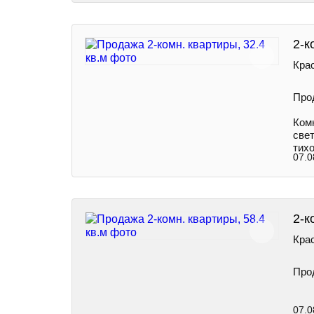
2-к
Крас
Про
Ком
свет
тихо
07.0
2-к
Крас
Про
07.0