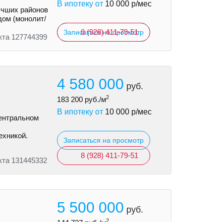
В ипотеку от
10 000
р/мес
учших районов
дом (монолит/
8 (928) 411-79-51
Записаться на просмотр
кта 127744399
4 580 000
руб.
2
183 200
руб./м
В ипотеку от
10 000
р/мес
ентральном
ехникой.
Записаться на просмотр
8 (928) 411-79-51
кта 131445332
5 500 000
руб.
2