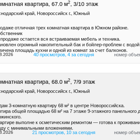
2
омнатная квартира, 67.0 м
, 3/10 этаж
снодарский край, Новороссийск г., Южный
родаже отличная трех комнатная квартира в Южном районе.
обственник
 продаже остается вся встраиваемая мебель и техника.
ановлен огромный накопительный бак и бойлер-проблем с водой
ичена площадь кухни и одной из комнат за счет балконов.
8.2026
40 просмотров, 4 за сегодня
номер объе
2
омнатная квартира, 68.0 м
, 7/9 этаж
снодарский край, Новороссийск г., Южный
дам 3-комнатную квартиру 68 м² в центре Новороссийска.
тира общей площадью 68 м² на 7 этаже 9-этажного панельного д
ржинского.
вартире выполне к осметическим ремонтом — готова к проживан
нду с минимальными вложениями.
8.2026
21 просмотров, 10 за сегодня
номер объе