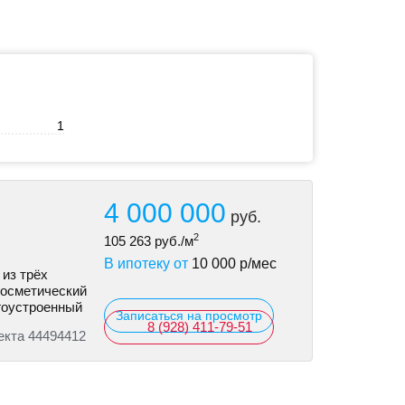
1
4 000 000
руб.
2
105 263
руб./м
В ипотеку от
10 000
р/мес
 из трёх
косметический
гоустроенный
Записаться на просмотр
8 (928) 411-79-51
екта 44494412