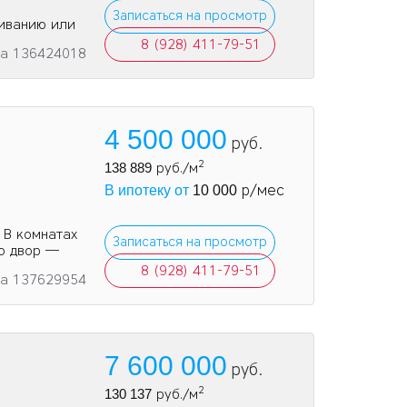
Записаться на просмотр
живанию или
8 (928) 411-79-51
та 136424018
4 500 000
руб.
2
138 889
руб./м
р/мес
В ипотеку от
10 000
 В комнатах
Записаться на просмотр
во двор —
8 (928) 411-79-51
та 137629954
7 600 000
руб.
2
130 137
руб./м