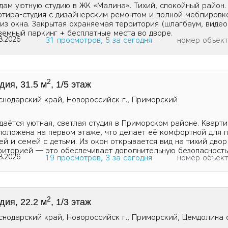
дам уютную студию в ЖК «Малина». Тихий, спокойный район.
ртира-студия с дизайнерским ремонтом и полной меблировк
 из окна. Закрытая охраняемая территория (шлагбаум, виде
земный паркинг + бесплатные места во дворе.
8.2026
31 просмотров, 5 за сегодня
номер объек
2
дия, 31.5 м
, 1/5 этаж
снодарский край, Новороссийск г., Приморский
даётся уютная, светлая студия в Приморском районе. Кварт
положена на первом этаже, что делает её комфортной для 
ей и семей с детьми. Из окон открывается вид на тихий двор
риторией — это обеспечивает дополнительную безопасность 
8.2026
19 просмотров, 3 за сегодня
номер объек
2
дия, 22.2 м
, 1/3 этаж
снодарский край, Новороссийск г., Приморский, Цемдолина с