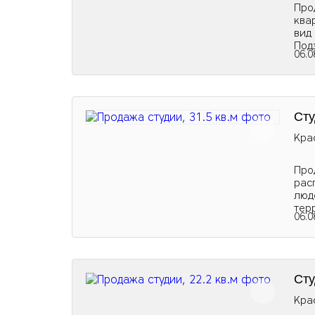
Про
ква
вид
Под
06.0
Сту
Кра
Про
рас
люд
тер
06.0
Сту
Кра