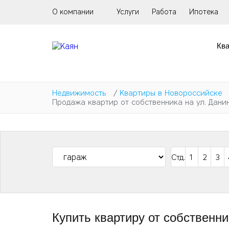
Перейти
О компании
Услуги
Работа
Ипотека
к
основному
содержанию
Кв
Недвижимость
/
Квартиры в Новороссийске
Продажа квартир от собственника на ул. Дани
Стд.
1
2
3
Купить квартиру от собственн