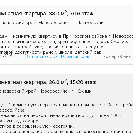
2
омнатная квартира, 38.0 м
, 7/16 этаж
снодарский край, Новороссийск г., Приморский
дам 1 комнатную квартиру в Приморском районе г. Новорос
ртира в жилом состоянии, круглосуточное водоснабжение.
онт от застройщика, частично плитка в санузле.
аговой доступности рынок, школа, детский сад.
8.2026
37 просмотров, 10 за сегодня
номер объек
2
омнатная квартира, 36.0 м
, 15/20 этаж
снодарский край, Новороссийск г., Южный
дам 1 комнатную квартиру в монолитном доме в Южном райо
ороссийска.
 находится на первой линии возле моря, до пляжа 100м.
оджии видно море.
ртира в хорошем жилом состоянии.
нь удобно под сдачу в аренду, как на долгосрочную так и по