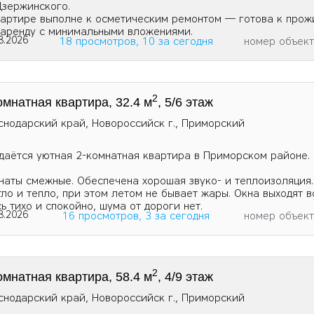
 Дзержинского.
вартире выполне к осметическим ремонтом — готова к про
 аренду с минимальными вложениями.
8.2026
18 просмотров, 10 за сегодня
номер объек
2
омнатная квартира, 32.4 м
, 5/6 этаж
снодарский край, Новороссийск г., Приморский
даётся уютная 2-комнатная квартира в Приморском районе.
наты смежные. Обеспечена хорошая звуко- и теплоизоляция.
тло и тепло, при этом летом не бывает жары. Окна выходят 
сь тихо и спокойно, шума от дороги нет.
8.2026
16 просмотров, 3 за сегодня
номер объек
2
омнатная квартира, 58.4 м
, 4/9 этаж
снодарский край, Новороссийск г., Приморский