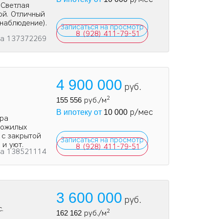
 Светлая
ой. Отличный
онаблюдение).
Записаться на просмотр
8 (928) 411-79-51
та 137372269
4 900 000
руб.
2
155 556
руб./м
р/мес
В ипотеку от
10 000
ира
пожилых
 с закрытой
Записаться на просмотр
и уют.
8 (928) 411-79-51
та 138521114
3 600 000
руб.
.
2
162 162
руб./м