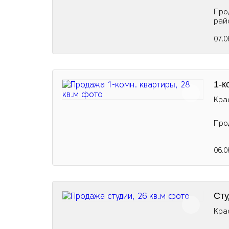
Про
рай
07.0
1-к
Кра
Про
06.0
Сту
Кра