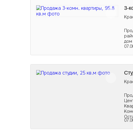
3-к
Кра
Про
рай
дом
07.0
Сту
Кра
Про
Цен
Ква
Ком
Ост
07.0