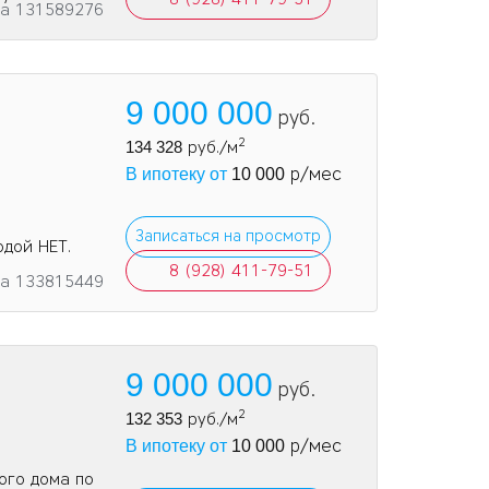
та 131589276
9 000 000
руб.
2
134 328
руб./м
р/мес
В ипотеку от
10 000
Записаться на просмотр
одой НЕТ.
8 (928) 411-79-51
та 133815449
9 000 000
руб.
2
132 353
руб./м
р/мес
В ипотеку от
10 000
ого дома по