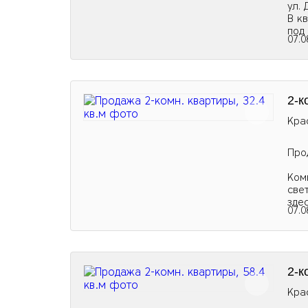
ул.
В к
под
07.0
2-к
Кра
Про
Ком
све
зде
07.0
2-к
Кра