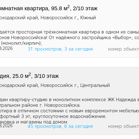
2
омнатная квартира, 95.8 м
, 2/10 этаж
снодарский край, Новороссийск г., Южный
даётся просторная трёхкомнатная квартира в одном из самы
онов Новороссийска! От надёжного застройщика «Выбор», с
 (монолит/кирпич);
8.2026
31 просмотров, 3 за сегодня
номер объек
2
дия, 25.0 м
, 3/10 этаж
снодарский край, Новороссийск г., Центральный
дам квартиру-студию в монолитном комплексе ЖК Надежда 
тральном районе г. Новороссийска.
ртира в отличном состоянии с новым евроремонтом мебелью 
фортный 3 эт, круглосуточное водоснабжение.
ановка и магазины под домом.
8.2026
45 просмотров, 6 за сегодня
номер объек