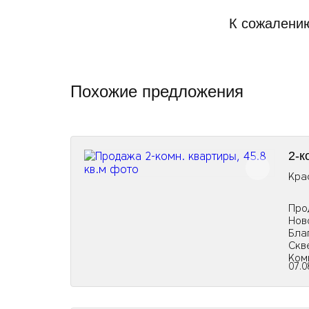
К сожалению
Похожие предложения
2-к
Кра
Про
Нов
Бла
Скв
Ком
07.0