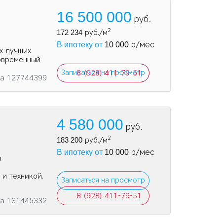
16 500 000
руб.
2
172 234
руб./м
р/мес
В ипотеку от
10 000
х лучших
овременный
Записаться на просмотр
8 (928) 411-79-51
та 127744399
4 580 000
руб.
2
183 200
руб./м
р/мес
В ипотеку от
10 000
в
и техникой.
Записаться на просмотр
8 (928) 411-79-51
та 131445332