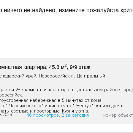
 ничего не найдено, измените пожалуйста крит
2
омнатная квартира, 45.8 м
, 9/9 этаж
снодарский край, Новороссийск г., Центральный
даётся 2- х комнатная квартира в Центральном районе город
ороссийск.
гоустроенная набережная в 5 минутах от дома.
ер " Черняховского" и кинотеатр " Нептун" вблизи дома.
наты светлые и просторные. Кухня уютна.
8.2026
46 просмотров, 2 за сегодня
номер объек