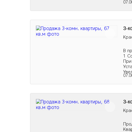
07.0
3-к
Кра
В п
1 С
При
Уст
Уве
07.0
3-к
Кра
Про
Ква