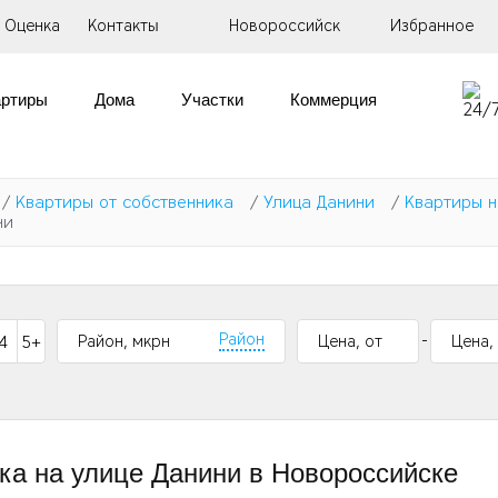
Оценка
Контакты
Новороссийск
Избранное
артиры
Дома
Участки
Коммерция
/
Квартиры от собственника
/
Улица Данини
/
Квартиры н
ни
-
Район
4
5+
ика на улице Данини в Новороссийске