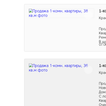
1-к
Кра
Про
Ква
Рем
В ш
07.0
1-к
Кра
Про
Нов
Дом
С л
Ква
Оче