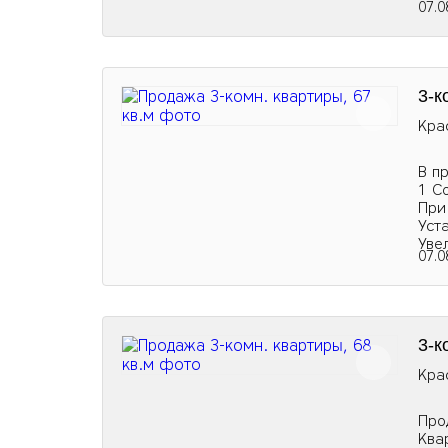
07.0
3-к
Кра
В п
1 С
При
Уст
Уве
07.0
3-к
Кра
Про
Ква