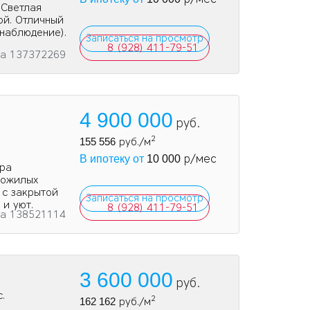
 Светлая
ой. Отличный
онаблюдение).
Записаться на просмотр
8 (928) 411-79-51
та 137372269
4 900 000
руб.
2
155 556
руб./м
р/мес
В ипотеку от
10 000
ира
пожилых
 с закрытой
Записаться на просмотр
и уют.
8 (928) 411-79-51
та 138521114
3 600 000
руб.
.
2
162 162
руб./м