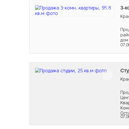
3-к
Кра
Про
рай
дом
07.0
Сту
Кра
Про
Цен
Ква
Ком
Ост
07.0