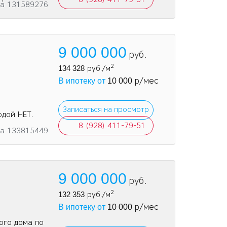
та 131589276
9 000 000
руб.
2
134 328
руб./м
р/мес
В ипотеку от
10 000
Записаться на просмотр
одой НЕТ.
8 (928) 411-79-51
та 133815449
9 000 000
руб.
2
132 353
руб./м
р/мес
В ипотеку от
10 000
ого дома по