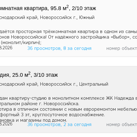
2
омнатная квартира, 95.8 м
, 2/10 этаж
снодарский край, Новороссийск г., Южный
даётся просторная трёхкомнатная квартира в одном из самы
онов Новороссийска! От надёжного застройщика «Выбор», с
 (монолит/кирпич);
8.2026
36 просмотров, 8 за сегодня
номер объек
2
дия, 25.0 м
, 3/10 этаж
снодарский край, Новороссийск г., Центральный
дам квартиру-студию в монолитном комплексе ЖК Надежда 
тральном районе г. Новороссийска.
ртира в отличном состоянии с новым евроремонтом мебелью 
фортный 3 эт, круглосуточное водоснабжение.
ановка и магазины под домом.
8.2026
36 просмотров, 2 за сегодня
номер объек