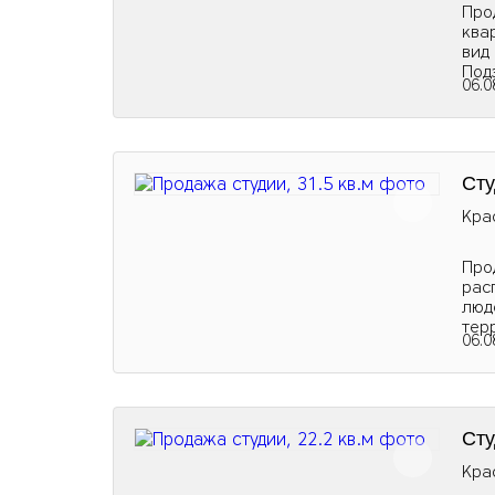
Про
ква
вид
Под
06.0
Сту
Кра
Про
рас
люд
тер
06.0
Сту
Кра