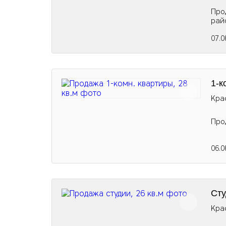
Про
рай
07.0
1-к
Кра
Про
06.0
Сту
Кра