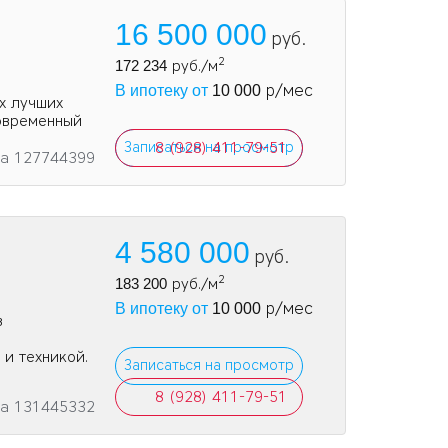
16 500 000
руб.
2
172 234
руб./м
р/мес
В ипотеку от
10 000
х лучших
овременный
Записаться на просмотр
8 (928) 411-79-51
та 127744399
4 580 000
руб.
2
183 200
руб./м
р/мес
В ипотеку от
10 000
в
и техникой.
Записаться на просмотр
8 (928) 411-79-51
та 131445332