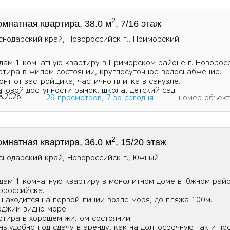
2
омнатная квартира, 38.0 м
, 7/16 этаж
снодарский край, Новороссийск г., Приморский
дам 1 комнатную квартиру в Приморском районе г. Новорос
ртира в жилом состоянии, круглосуточное водоснабжение.
онт от застройщика, частично плитка в санузле.
аговой доступности рынок, школа, детский сад.
8.2026
29 просмотров, 7 за сегодня
номер объек
2
омнатная квартира, 36.0 м
, 15/20 этаж
снодарский край, Новороссийск г., Южный
дам 1 комнатную квартиру в монолитном доме в Южном райо
ороссийска.
 находится на первой линии возле моря, до пляжа 100м.
оджии видно море.
ртира в хорошем жилом состоянии.
нь удобно под сдачу в аренду, как на долгосрочную так и по