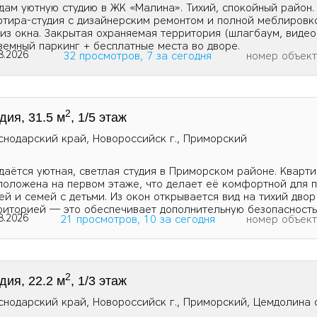
дам уютную студию в ЖК «Малина». Тихий, спокойный район.
ртира-студия с дизайнерским ремонтом и полной меблировк
 из окна. Закрытая охраняемая территория (шлагбаум, виде
земный паркинг + бесплатные места во дворе.
8.2026
32 просмотров, 7 за сегодня
номер объек
2
дия, 31.5 м
, 1/5 этаж
снодарский край, Новороссийск г., Приморский
даётся уютная, светлая студия в Приморском районе. Кварт
положена на первом этаже, что делает её комфортной для 
ей и семей с детьми. Из окон открывается вид на тихий двор
риторией — это обеспечивает дополнительную безопасность 
8.2026
21 просмотров, 10 за сегодня
номер объек
2
дия, 22.2 м
, 1/3 этаж
снодарский край, Новороссийск г., Приморский, Цемдолина с