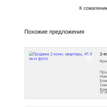
К сожалению
Похожие предложения
2-к
Кра
Про
Нов
Бла
Скв
Ком
07.0