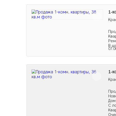
1-к
Кра
Про
Ква
Рем
В ш
07.0
1-к
Кра
Про
Нов
Дом
С л
Ква
Оче