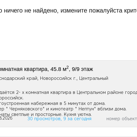
 ничего не найдено, измените пожалуйста крит
2
омнатная квартира, 45.8 м
, 9/9 этаж
снодарский край, Новороссийск г., Центральный
даётся 2- х комнатная квартира в Центральном районе город
ороссийск.
гоустроенная набережная в 5 минутах от дома.
ер " Черняховского" и кинотеатр " Нептун" вблизи дома.
наты светлые и просторные. Кухня уютна.
8.2026
30 просмотров, 9 за сегодня
номер объек