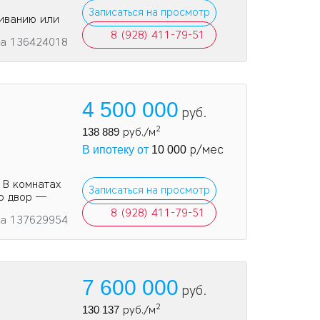
Записаться на просмотр
живанию или
8 (928) 411-79-51
та 136424018
4 500 000
руб.
2
138 889
руб./м
р/мес
В ипотеку от
10 000
 В комнатах
Записаться на просмотр
во двор —
8 (928) 411-79-51
та 137629954
7 600 000
руб.
2
130 137
руб./м