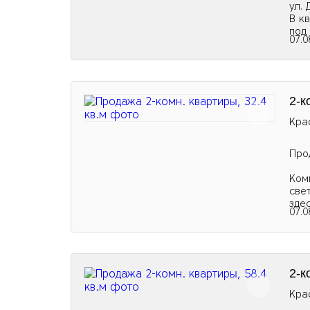
ул.
В к
под
07.0
2-к
Кра
Про
Ком
све
зде
07.0
2-к
Кра