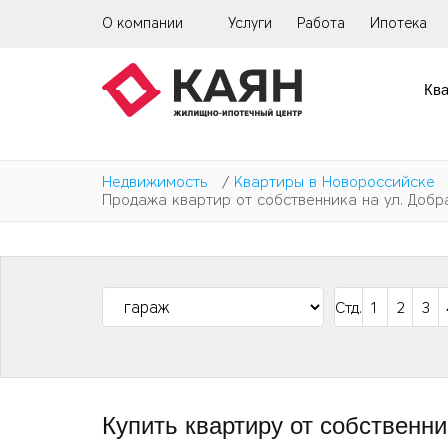
Перейти
О компании
Услуги
Работа
Ипотека
к
основному
содержанию
Кв
Недвижимость
/
Квартиры в Новороссийске
Продажа квартир от собственника на ул. Добр
Стд.
1
2
3
Купить квартиру от собственн