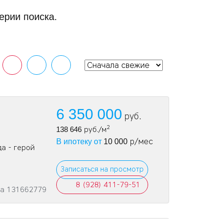
ерии поиска.
6 350 000
руб.
2
138 646
руб./м
р/мес
В ипотеку от
10 000
а - герой
Записаться на просмотр
8 (928) 411-79-51
та 131662779