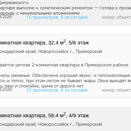
 Дзержинского.
вартире выполне к осметическим ремонтом — готова к про
 аренду с минимальными вложениями.
8.2026
15 просмотров, 9 за сегодня
номер объек
2
омнатная квартира, 32.4 м
, 5/6 этаж
снодарский край, Новороссийск г., Приморский
даётся уютная 2-комнатная квартира в Приморском районе.
наты смежные. Обеспечена хорошая звуко- и теплоизоляция.
тло и тепло, при этом летом не бывает жары. Окна выходят 
сь тихо и спокойно, шума от дороги нет.
8.2026
23 просмотров, 4 за сегодня
номер объек
2
омнатная квартира, 58.4 м
, 4/9 этаж
снодарский край, Новороссийск г., Приморский