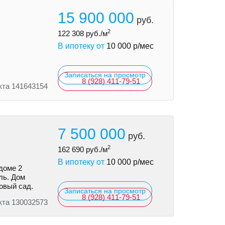
15 900 000
руб.
2
122 308
руб./м
В ипотеку от
10 000
р/мес
Записаться на просмотр
8 (928) 411-79-51
кта 141643154
7 500 000
руб.
2
162 690
руб./м
В ипотеку от
10 000
р/мес
доме 2
ль. Дом
овый сад.
Записаться на просмотр
8 (928) 411-79-51
кта 130032573