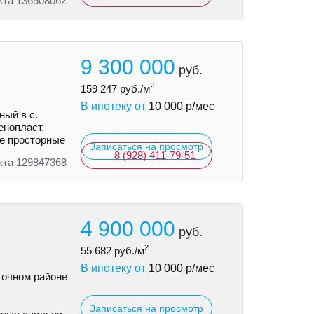
кта 136508062
9 300 000
руб.
2
159 247
руб./м
В ипотеку от
10 000
р/мес
ый в с.
eнoпласт,
ыe просторные
Записаться на просмотр
8 (928) 411-79-51
кта 129847368
4 900 000
руб.
2
55 682
руб./м
В ипотеку от
10 000
р/мес
точном районе
Записаться на просмотр