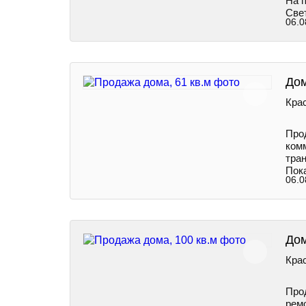
На п
Свет
06.0
Дом
Крас
Прод
ком
тран
Пок
06.0
Дом
Крас
Прод
рем