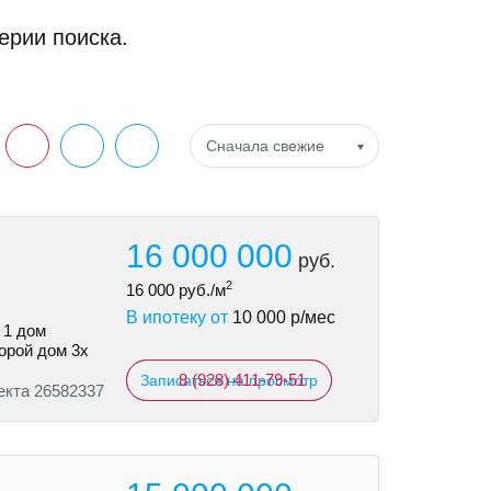
ерии поиска.
Сначала свежие
16 000 000
руб.
2
16 000
руб./м
В ипотеку от
10 000
р/мес
 1 дом
торой дом 3х
8 (928) 411-79-51
Записаться на просмотр
екта 26582337