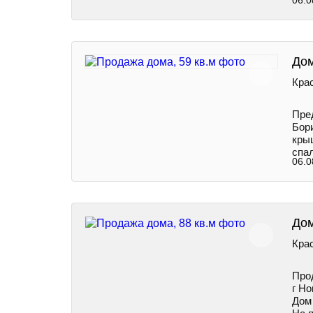
06.0
Дом
Крас
Пpе
Бори
кры
спа
06.0
Дом
Крас
Про
г Но
Дом