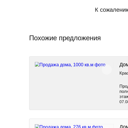
К сожалению
Похожие предложения
Дом
Крас
Прод
полн
этаж
07.0
Дом