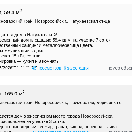
2
, 59.4 м
нодарский край, Новороссийск г., Натухаевская ст-ца
даётся дом в Натухаевской!
еменный дом площадью 59,4 кв.м. на учaстке 7 соток.
ecтвенный сайдинг и металлочepeпица цветa.
 коммуникации в доме:
 свет 15 кВт, септик.
нировка — кухня и 3 комнаты.
ановлены радиаторы.
8.2026
46 просмотров, 6 за сегодня
номер объе
2
, 165.0 м
нодарский край, Новороссийск г., Приморский, Борисовка с.
дается дом в живописном месте города Новороссийска.
расположен на участке 3 сотки.
оносные деревья: инжир, гранат, вишня, черешня, слива.