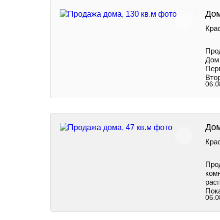
Дом
Крас
Про
Дом
Перв
Втор
06.0
Дом
Крас
Прод
комн
расп
Пок
06.0