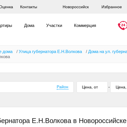
Оценка
Контакты
Новороссийск
Избранное
артиры
Дома
Участки
Коммерция
е дома
/
Улица губернатора Е.Н.Волкова
/
Дома на ул. губерн
лкова
Район
-
бернатора Е.Н.Волкова в Новороссийске