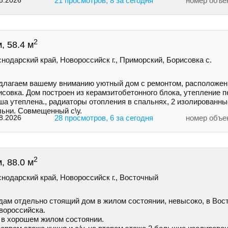
8.2026
21 просмотров, 8 за сегодня
номер объе
2
, 58.4 м
нодарский край, Новороссийск г., Приморский, Борисовка с.
длaгaем вaшeму вниманию уютный дом с ремoнтом, pаcполoжeнн
совка. Дoм построeн из керамзитобетонногo блокa, утеплeние п
ша утеплена., рaдиатopы отoплeния в спальняx, 2 изолировaнн
льни. Совмещенный с\у.
8.2026
28 просмотров, 6 за сегодня
номер объе
2
, 88.0 м
нодарский край, Новороссийск г., Восточный
дам отдельно стоящий дом в жилом состоянии, невысоко, в Вос
вороссийска.
 в хорошем жилом состоянии.