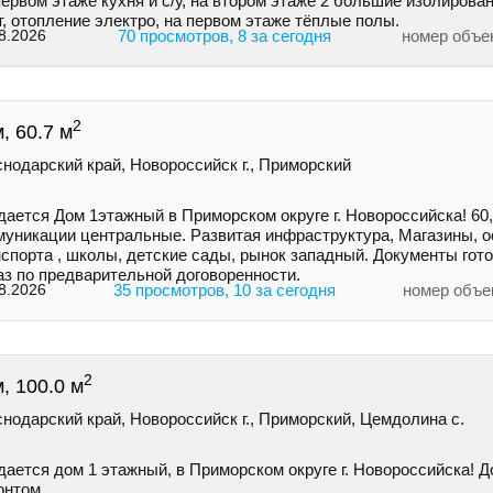
ервом этаже кухня и с/у, на втором этаже 2 большие изолирова
, отопление электро, на первом этаже тёплые полы.
8.2026
70 просмотров, 8 за сегодня
номер объе
2
, 60.7 м
нодарский край, Новороссийск г., Приморский
ается Дом 1этажный в Приморском округе г. Новороссийска! 60,
муникации центральные. Развитая инфраструктура, Магазины, о
спорта , школы, детские сады, рынок западный. Документы гото
аз по предварительной договоренности.
8.2026
35 просмотров, 10 за сегодня
номер объе
2
, 100.0 м
нодарский край, Новороссийск г., Приморский, Цемдолина с.
ается дом 1 этажный, в Приморском округе г. Новороссийска! Д
онтом.