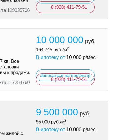
нные спальни
8 (928) 411-79-51
кта 129935706
10 000 000
руб.
2
164 745
руб./м
В ипотеку от
10 000
р/мес
7 кв. Все
становки
вы к продажи.
Записаться на просмотр
8 (928) 411-79-51
кта 117254760
9 500 000
руб.
2
95 000
руб./м
В ипотеку от
10 000
р/мес
ом жилой с