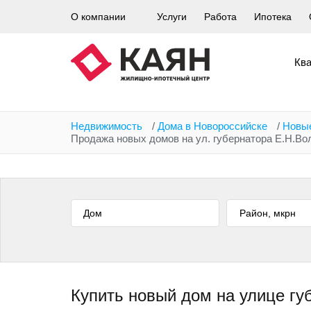
Перейти
О компании
Услуги
Работа
Ипотека
к
основному
содержанию
Кв
Недвижимость
/
Дома в Новороссийске
/
Новы
Продажа новых домов на ул. губернатора Е.Н.Во
Дом
Купить новый дом на улице гу