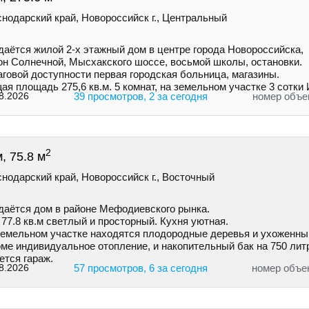
нодарский край, Новороссийск г., Центральный
даётся жилой 2-х этажный дом в центре города Нoвороccийскa,
он Солнечной, Mыcxaкского шоссе, восьмой школы, остановки.
говой доступности первая городская больница, магазины.
я площадь 275,6 кв.м. 5 комнат, на земельном участке 3 сотк
8.2026
39 просмотров, 2 за сегодня
номер объе
2
, 75.8 м
нодарский край, Новороссийск г., Восточный
даётся дом в районе Мефодиевского рынка.
77.8 кв.м светлый и просторный. Кухня уютная.
земельном участке находятся плодородные деревья и ухоженны
ме индивидуальное отопление, и накопительный бак на 750 лит
ется гараж.
8.2026
57 просмотров, 6 за сегодня
номер объе