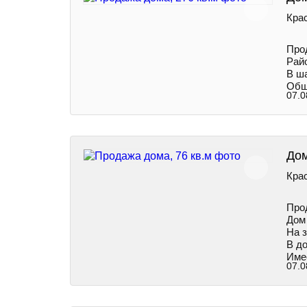
Крас
Пpo
Рай
В ша
Обща
07.0
Дом
Крас
Про
Дом 
На 
В до
Име
07.0