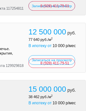
8 (928) 411-79-51
Записаться на просмотр
кта 117254811
12 500 000
руб.
2
77 640
руб./м
В ипотеку от
10 000
р/мес
речье.
екрытия,
Записаться на просмотр
8 (928) 411-79-51
кта 129929818
15 000 000
руб.
2
38 462
руб./м
В ипотеку от
10 000
р/мес