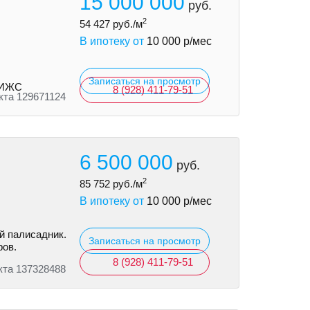
15 000 000
руб.
2
54 427
руб./м
В ипотеку от
10 000
р/мес
Записаться на просмотр
и ИЖС
8 (928) 411-79-51
кта 129671124
6 500 000
руб.
2
85 752
руб./м
В ипотеку от
10 000
р/мес
й палисадник.
Записаться на просмотр
ров.
8 (928) 411-79-51
кта 137328488