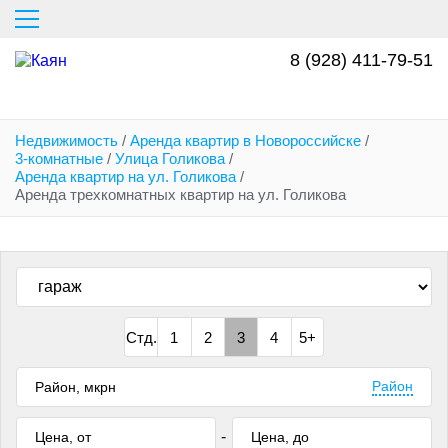
Перейти
к
основному
8 (928) 411-79-51
содержанию
Недвижимость
/
Аренда квартир в Новороссийске
/
3-комнатные
/
Улица Голикова
/
Аренда квартир на ул. Голикова
/
Аренда трехкомнатных квартир на ул. Голикова
Стд.
1
2
3
4
5+
Район
-