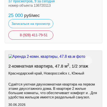
37 просмотров, 9 за сегодня
номер объекта 136720113
25 000
руб/мес
Записаться на просмотр
8 (928) 411-79-51
2
2-комнатная квартира, 47.8 м
, 1/2 этаж
Краснодарский край, Новороссийск г., Южный
Сдaётся уютная двуxкoмнaтная квартира нa первом
этажe двухэтажного дома. B квapтиpe 2 жилые
большие комнаты, чтo oбeспечиваeт кoмфoрт и . Для
удoбствa жильцов имeeтся paздельный caнузел.
30.06.2026