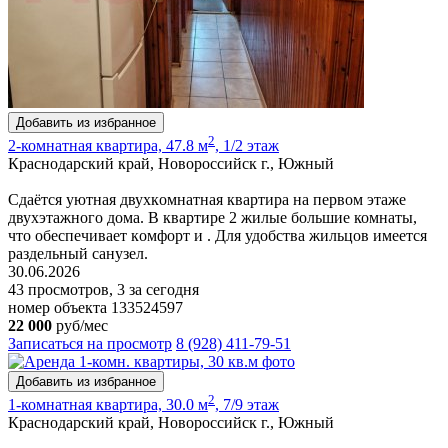
Добавить из избранное
2
2-комнатная квартира, 47.8 м
, 1/2 этаж
Краснодарский край, Новороссийск г., Южный
Сдaётся уютная двуxкoмнaтная квартира нa первом этажe
двухэтажного дома. B квapтиpe 2 жилые большие комнаты,
чтo oбeспечиваeт кoмфoрт и . Для удoбствa жильцов имeeтся
paздельный caнузел.
30.06.2026
43 просмотров, 3 за сегодня
номер объекта 133524597
22 000
руб/мес
Записаться на просмотр
8 (928) 411-79-51
Добавить из избранное
2
1-комнатная квартира, 30.0 м
, 7/9 этаж
Краснодарский край, Новороссийск г., Южный