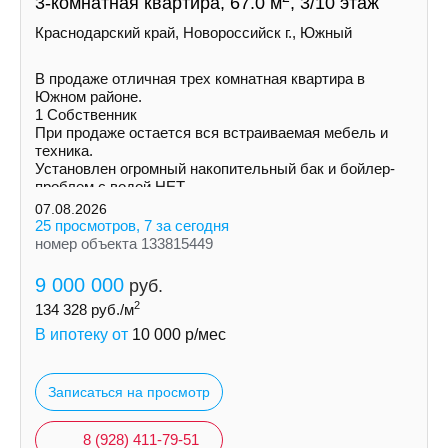
3-комнатная квартира, 67.0 м
, 3/10 этаж
Краснодарский край, Новороссийск г., Южный
В продаже отличная трех комнатная квартира в
Южном районе.
1 Собственник
При продаже остается вся встраиваемая мебель и
техника.
Установлен огромный накопительный бак и бойлер-
проблем с водой НЕТ.
Увеличена площадь кухни и одной из комнат за счет
07.08.2026
балконов.
25 просмотров, 7 за сегодня
номер объекта 133815449
9 000 000
руб.
2
134 328
руб./м
В ипотеку от
10 000
р/мес
Записаться на просмотр
8 (928) 411-79-51