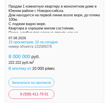
Продам 1 комнатную квартиру в монолитном доме в
Южном районе г. Новороссийска.
Дом находится на первой линии возле моря, до пляжа
100м.
С лоджии видно море.
Квартира в хорошем жилом состоянии.
Очень удобно под сдачу в аренду, как на
долгосрочную так и посуточно.
07.08.2026
15 просмотров, 10 за сегодня
номер объекта 131589276
8 000 000
руб.
2
222 222
руб./м
В ипотеку от
10 000
р/мес
Записаться на просмотр
8 (928) 411-79-51