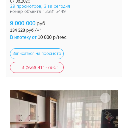
Увеличена площадь кухни и одной из комнат за
07.08.2026
счет балконов.
29 просмотров, 3 за сегодня
номер объекта 133815449
9 000 000
руб.
2
134 328
руб./м
р/мес
В ипотеку от
10 000
Записаться на просмотр
8 (928) 411-79-51