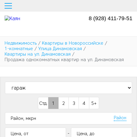
Перейти
к
основному
8 (928) 411-79-51
содержанию
Недвижимость
/
Квартиры в Новороссийске
/
1-комнатные
/
Улица Динамовская
/
Квартиры на ул. Динамовская
/
Продажа однокомнатных квартир на ул. Динамовская
Стд.
1
2
3
4
5+
Район
-