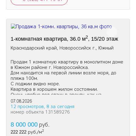
2
1-комнатная квартира, 36.0 м
, 15/20 этаж
Краснодарский край, Новороссийск г., Южный
Продам 1 комнатную квартиру в монолитном доме
в Южном районе г. Новороссийска.
Дом находится на первой линии возле моря, до
пляжа 100м.
С лоджии видно море.
Квартира в хорошем жилом состоянии.
Очень удобно под сдачу в аренду, как на
долгосрочную так и посуточно.
07.08.2026
12 просмотров, 8 за сегодня
номер объекта 131589276
8 000 000
руб.
2
222 222
руб./м