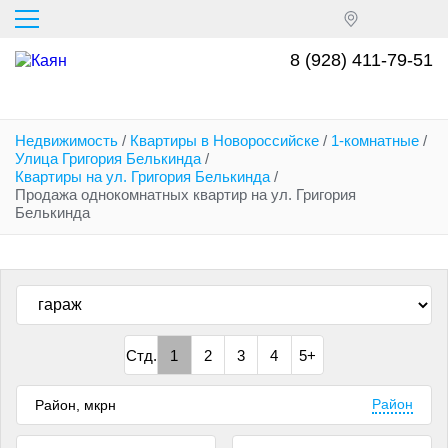
Перейти
к
основному
8 (928) 411-79-51
содержанию
Недвижимость
/
Квартиры в Новороссийске
/
1-комнатные
/
Улица Григория Белькинда
/
Квартиры на ул. Григория Белькинда
/
Продажа однокомнатных квартир на ул. Григория
Белькинда
Стд.
1
2
3
4
5+
Район