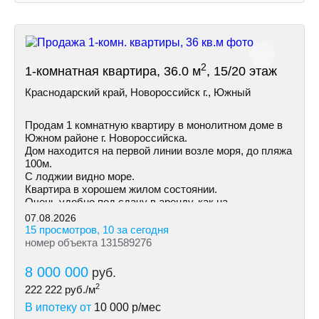
2
1-комнатная квартира, 36.0 м
, 15/20 этаж
Краснодарский край, Новороссийск г., Южный
Продам 1 комнатную квартиру в монолитном доме в
Южном районе г. Новороссийска.
Дом находится на первой линии возле моря, до пляжа
100м.
С лоджии видно море.
Квартира в хорошем жилом состоянии.
Очень удобно под сдачу в аренду, как на
долгосрочную так и посуточно.
07.08.2026
15 просмотров, 10 за сегодня
номер объекта 131589276
8 000 000
руб.
2
222 222
руб./м
В ипотеку от
10 000
р/мес