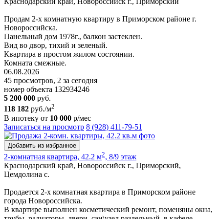
Краснодарский край, Новороссийск г., Приморский
Продам 2-х комнатную квартиру в Приморском районе г.
Новороссийска.
Панельный дом 1978г., балкон застеклен.
Вид во двор, тихий и зеленый.
Квартира в простом жилом состоянии.
Комната смежные.
06.08.2026
45 просмотров, 2 за сегодня
номер объекта 132934246
5 200 000
руб.
2
118 182
руб./м
В ипотеку от
10 000
р/мес
Записаться на просмотр
8 (928) 411-79-51
Добавить из избранное
2
2-комнатная квартира, 42.2 м
, 8/9 этаж
Краснодарский край, Новороссийск г., Приморский,
Цемдолина с.
Продается 2-х комнатная квартира в Приморском районе
города Новороссийска.
В квартире выполнен косметический ремонт, поменяны окна,
трубы, радиаторы, двери, сан\узел раздельный, в кафеле.