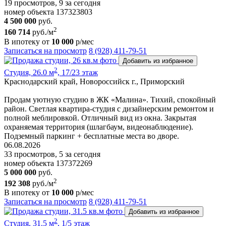
19 просмотров, 9 за сегодня
номер объекта 137323803
4 500 000
руб.
2
160 714
руб./м
В ипотеку от
10 000
р/мес
Записаться на просмотр
8 (928) 411-79-51
Добавить из избранное
2
Студия, 26.0 м
, 17/23 этаж
Краснодарский край, Новороссийск г., Приморский
Продам уютную студию в ЖК «Малина». Тихий, спокойный
район. Светлая квартира-студия с дизайнерским ремонтом и
полной меблировкой. Отличный вид из окна. Закрытая
охраняемая территория (шлагбаум, видеонаблюдение).
Подземный паркинг + бесплатные места во дворе.
06.08.2026
33 просмотров, 5 за сегодня
номер объекта 137372269
5 000 000
руб.
2
192 308
руб./м
В ипотеку от
10 000
р/мес
Записаться на просмотр
8 (928) 411-79-51
Добавить из избранное
2
Студия, 31.5 м
, 1/5 этаж