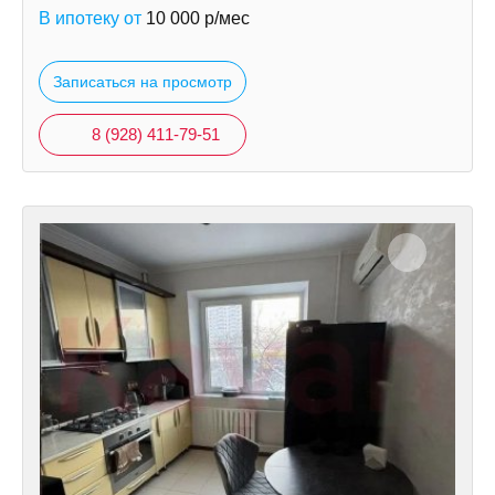
В ипотеку от
10 000
р/мес
Записаться на просмотр
8 (928) 411-79-51