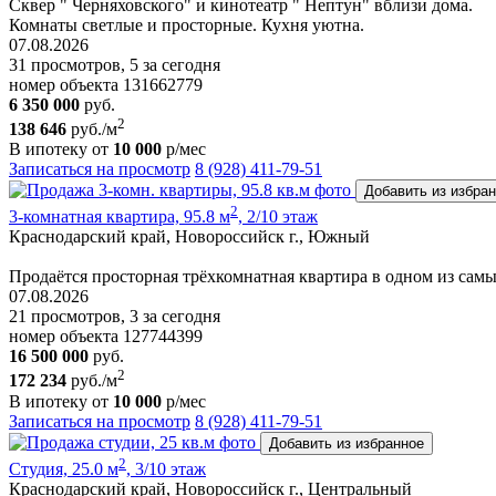
Сквер " Черняховского" и кинотеатр " Нептун" вблизи дома.
Комнаты светлые и просторные. Кухня уютна.
07.08.2026
31 просмотров, 5 за сегодня
номер объекта 131662779
6 350 000
руб.
2
138 646
руб./м
В ипотеку от
10 000
р/мес
Записаться на просмотр
8 (928) 411-79-51
Добавить из избра
2
3-комнатная квартира, 95.8 м
, 2/10 этаж
Краснодарский край, Новороссийск г., Южный
Продаётся просторная трёхкомнатная квартира в одном из са
07.08.2026
21 просмотров, 3 за сегодня
номер объекта 127744399
16 500 000
руб.
2
172 234
руб./м
В ипотеку от
10 000
р/мес
Записаться на просмотр
8 (928) 411-79-51
Добавить из избранное
2
Студия, 25.0 м
, 3/10 этаж
Краснодарский край, Новороссийск г., Центральный