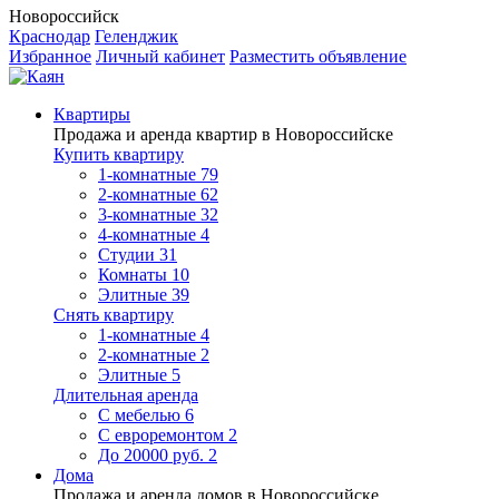
Новороссийск
Краснодар
Геленджик
Избранное
Личный кабинет
Разместить объявление
Квартиры
Продажа и аренда квартир в Новороссийске
Купить квартиру
1-комнатные
79
2-комнатные
62
3-комнатные
32
4-комнатные
4
Студии
31
Комнаты
10
Элитные
39
Снять квартиру
1-комнатные
4
2-комнатные
2
Элитные
5
Длительная аренда
С мебелью
6
С евроремонтом
2
До 20000 руб.
2
Дома
Продажа и аренда домов в Новороссийске