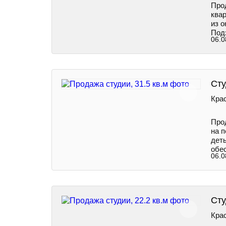
Про
ква
из 
Под
06.0
Сту
Крас
Про
на 
деть
обе
06.0
Сту
Крас