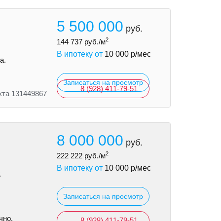
5 500 000
руб.
2
144 737
руб./м
В ипотеку от
10 000
р/мес
а.
Записаться на просмотр
8 (928) 411-79-51
кта 131449867
8 000 000
руб.
2
222 222
руб./м
В ипотеку от
10 000
р/мес
.
Записаться на просмотр
чно.
8 (928) 411-79-51