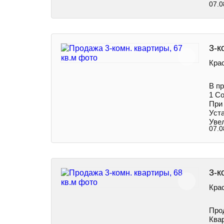
07.0
3-к
Кра
В п
1 С
При
Уст
Увел
07.0
3-к
Кра
Про
Квар