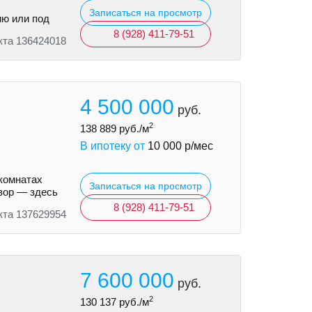
Записаться на просмотр
ию или под
8 (928) 411-79-51
кта 136424018
4 500 000
руб.
2
138 889
руб./м
В ипотеку от
10 000
р/мес
комнатах
Записаться на просмотр
двор — здесь
8 (928) 411-79-51
кта 137629954
7 600 000
руб.
2
130 137
руб./м