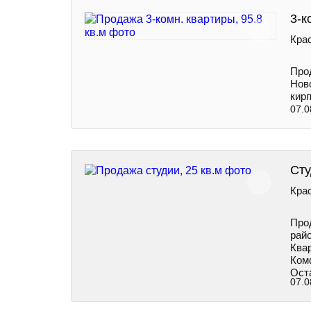
3-к
Кра
Про
Нов
кирп
07.0
Сту
Крас
Про
райо
Ква
Ком
Ост
07.0