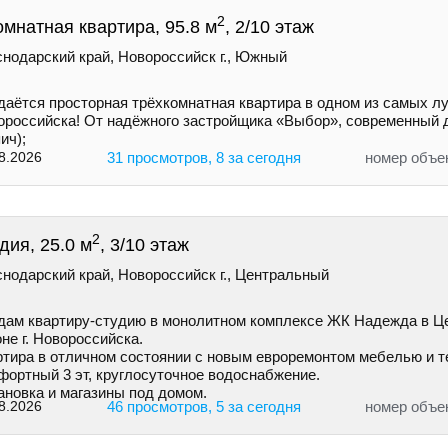
2
омнатная квартира, 95.8 м
, 2/10 этаж
снодарский край, Новороссийск г., Южный
даётся просторная трёхкомнатная квартира в одном из самых л
ороссийска! От надёжного застройщика «Выбор», современный 
ич);
8.2026
31 просмотров, 8 за сегодня
номер объе
2
дия, 25.0 м
, 3/10 этаж
нодарский край, Новороссийск г., Центральный
дам квартиру-студию в монолитном комплексе ЖК Надежда в Ц
не г. Новороссийска.
ртира в отличном состоянии с новым евроремонтом мебелью и т
фортный 3 эт, круглосуточное водоснабжение.
ановка и магазины под домом.
8.2026
46 просмотров, 5 за сегодня
номер объе