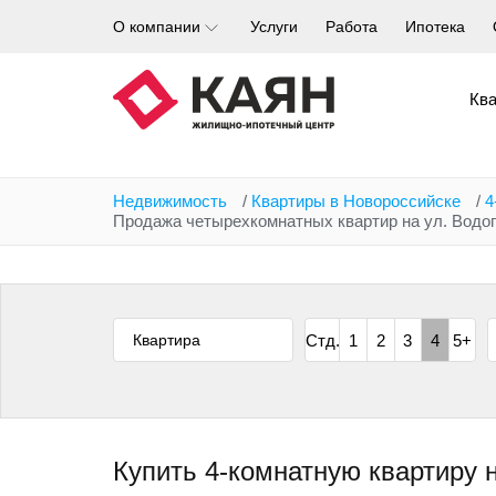
Перейти
О компании
Услуги
Работа
Ипотека
к
основному
содержанию
Кв
Недвижимость
/
Квартиры в Новороссийске
/
4
Продажа четырехкомнатных квартир на ул. Водо
Квартира
Стд.
1
2
3
4
5+
Купить 4-комнатную квартиру 