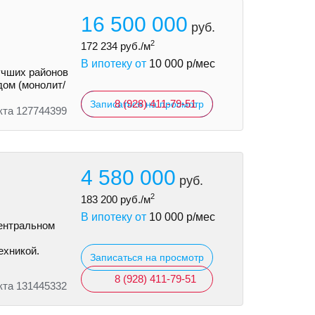
16 500 000
руб.
2
172 234
руб./м
В ипотеку от
10 000
р/мес
учших районов
дом (монолит/
8 (928) 411-79-51
Записаться на просмотр
кта 127744399
4 580 000
руб.
2
183 200
руб./м
В ипотеку от
10 000
р/мес
ентральном
ехникой.
Записаться на просмотр
8 (928) 411-79-51
кта 131445332