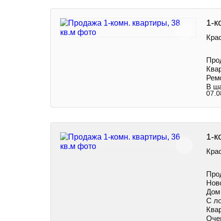
1-к
Крас
Про
Ква
Ремо
В ша
07.0
1-к
Кра
Про
Нов
Дом 
С л
Ква
Очен