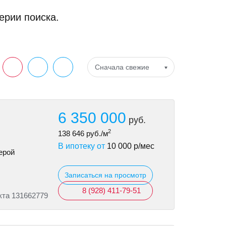
ерии поиска.
Сначала свежие
6 350 000
руб.
2
138 646
руб./м
В ипотеку от
10 000
р/мес
ерой
Записаться на просмотр
8 (928) 411-79-51
кта 131662779