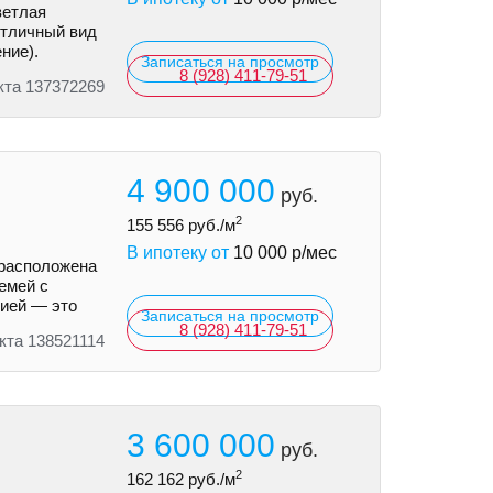
ветлая
Отличный вид
ние).
Записаться на просмотр
8 (928) 411-79-51
кта 137372269
4 900 000
руб.
2
155 556
руб./м
В ипотеку от
10 000
р/мес
 расположена
емей с
рией — это
Записаться на просмотр
8 (928) 411-79-51
кта 138521114
3 600 000
руб.
2
162 162
руб./м