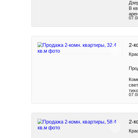
Дзе
В к
аре
07.0
2-к
Крас
Про
Ком
свет
тихо
07.0
2-к
Крас