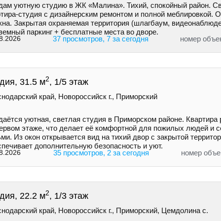
дам уютную студию в ЖК «Малина». Тихий, спокойный район. С
ртира-студия с дизайнерским ремонтом и полной меблировкой. 
окна. Закрытая охраняемая территория (шлагбаум, видеонаблюде
земный паркинг + бесплатные места во дворе.
8.2026
37 просмотров, 7 за сегодня
номер объе
2
дия, 31.5 м
, 1/5 этаж
нодарский край, Новороссийск г., Приморский
даётся уютная, светлая студия в Приморском районе. Квартира
первом этаже, что делает её комфортной для пожилых людей и с
ми. Из окон открывается вид на тихий двор с закрытой террито
спечивает дополнительную безопасность и уют.
8.2026
35 просмотров, 2 за сегодня
номер объе
2
дия, 22.2 м
, 1/3 этаж
нодарский край, Новороссийск г., Приморский, Цемдолина с.