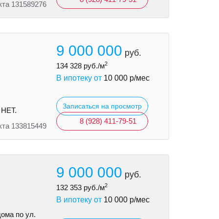
кта 131589276
9 000 000
руб.
2
134 328
руб./м
В ипотеку от
10 000
р/мес
Записаться на просмотр
 НЕТ.
8 (928) 411-79-51
кта 133815449
9 000 000
руб.
2
132 353
руб./м
В ипотеку от
10 000
р/мес
ома по ул.