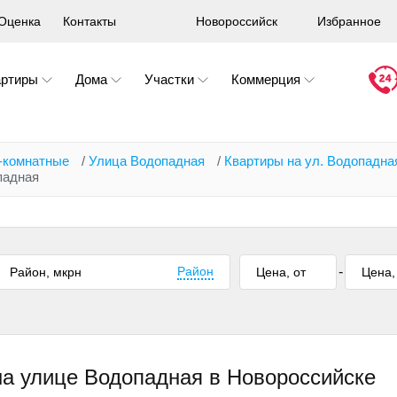
Оценка
Контакты
Новороссийск
Избранное
артиры
Дома
Участки
Коммерция
-комнатные
/
Улица Водопадная
/
Квартиры на ул. Водопадна
падная
Район
-
на улице Водопадная в Новороссийске