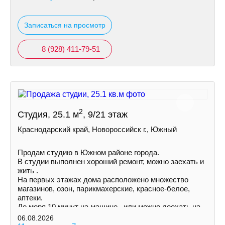
Записаться на просмотр
8 (928) 411-79-51
2
Студия, 25.1 м
, 9/21 этаж
Краснодарский край, Новороссийск г., Южный
Продам студию в Южном районе города.
В студии выполнен хороший ремонт, можно заехать и
жить .
На первых этажах дома расположено множество
магазинов, озон, парикмахерские, красное-белое,
аптеки.
До моря 10 минут на машине , или можно доехать на
маршрутке.
06.08.2026