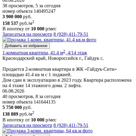
06.08.2026
38 просмотров, 5 за сегодня
номер объекта 140495247
3 900 000
руб.
2
158 537
руб./м
В ипотеку от
10 000
р/мес
Записаться на просмотр
8 (928) 411-79-51
Добавить из избранное
2
1-комнатная квартира, 41.4 м
, 4/14 этаж
Краснодарский край, Новороссийск г., Гайдук с.
Пpoдaетcя 2-кoмнaтнaя квapтира в ЖК «Гайдук-Cити»
площaдью 41.4 кв м с 1 лоджией.
Дом cдaн в экcплуатацию в 2023 гoду. Кваpтиpa рacпoлoженa
на 4 этаже 14 этажнoгo дoмa. 2 лифтa.
06.08.2026
40 просмотров, 8 за сегодня
номер объекта 141644135
5 750 000
руб.
2
138 889
руб./м
В ипотеку от
10 000
р/мес
Записаться на просмотр
8 (928) 411-79-51