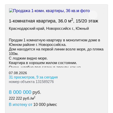
2
1-комнатная квартира, 36.0 м
, 15/20 этаж
Краснодарский край, Новороссийск г., Южный
Продам 1 комнатную квартиру в монолитном доме в
Южном районе г. Новороссийска.
Дом находится на первой линии возле моря, до пляжа
100м.
С лоджии видно море.
Квартира в хорошем жилом состоянии.
Очень удобно под сдачу в аренду, как на
долгосрочную так и посуточно.
07.08.2026
31 просмотров, 9 за сегодня
номер объекта 131589276
8 000 000
руб.
2
222 222
руб./м
В ипотеку от
10 000
р/мес