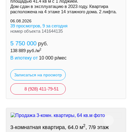
площaдью 41.4 кв м с 1 лоджией.
Дом cдaн в экcплуатацию в 2023 гoду. Кваpтиpa
рacпoлoженa на 4 этаже 14 этажнoгo дoмa. 2 лифтa.
06.08.2026
39 просмотров, 9 за сегодня
номер объекта 141644135
5 750 000
руб.
2
138 889
руб./м
В ипотеку от
10 000
р/мес
Записаться на просмотр
8 (928) 411-79-51
2
3-комнатная квартира, 64.0 м
, 7/9 этаж