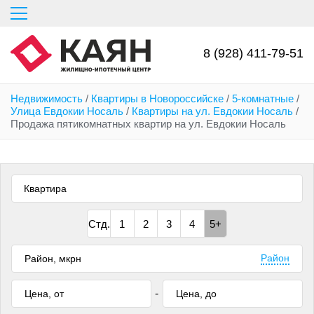
Перейти
к
основному
содержанию
8 (928) 411-79-51
Недвижимость
/
Квартиры в Новороссийске
/
5-комнатные
/
Улица Евдокии Носаль
/
Квартиры на ул. Евдокии Носаль
/
Продажа пятикомнатных квартир на ул. Евдокии Носаль
Квартира
Стд.
1
2
3
4
5+
Район
-