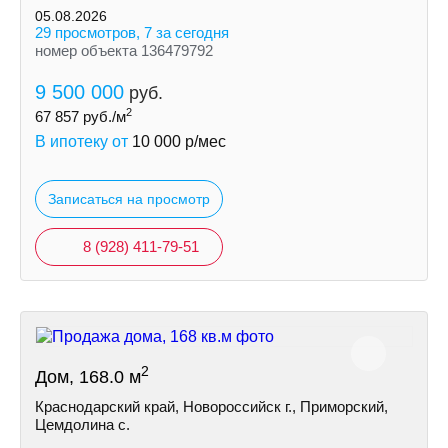
индивидуальная скважина
05.08.2026
септик
29 просмотров, 7 за сегодня
номер объекта 136479792
9 500 000
руб.
2
67 857
руб./м
В ипотеку от
10 000
р/мес
Записаться на просмотр
8 (928) 411-79-51
2
Дом, 168.0 м
Краснодарский край, Новороссийск г., Приморский,
Цемдолина с.