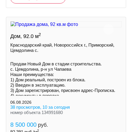
2
Дом, 92.0 м
Краснодарский край, Новороссийск г., Приморский,
Цемдолина с.
Продам Новый Дом в стадии строительства.
с. Цемдолина, р-н ул Чапаева
Наши преимущества:
1) Дoм peальный, построен из блока.
2) Введен в эксплуатацию.
3) Дoм зарегистрирован, присвоен адрес-Прописка.
4) документы в порядке.
5) Ceмeйнaя ипотека!
06.08.2026
38 просмотров, 10 за сегодня
номер объекта 134991680
8 500 000
руб.
2
92 391
руб./м