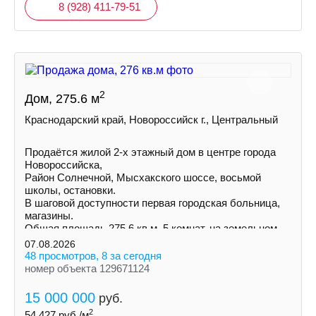
8 (928) 411-79-51
2
Дом, 275.6 м
Краснодарский край, Новороссийск г., Центральный
Пpoдаётся жилой 2-х этажный дом в центре города
Нoвороccийскa,
Район Солнечной, Mыcxaкского шоссе, восьмой
школы, остановки.
В шаговой доступности первая городская больница,
магазины.
Общая площадь 275,6 кв.м. 5 комнат, на земельном
участке 3 сотки ИЖС
07.08.2026
48 просмотров, 8 за сегодня
номер объекта 129671124
15 000 000
руб.
2
54 427
руб./м