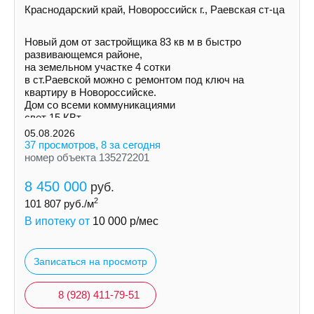
Краснодарский край, Новороссийск г., Раевская ст-ца
Новый дом от застройщика 83 кв м в быстро
развивающемся районе,
на земельном участке 4 сотки
в ст.Раевской можно с ремонтом под ключ на
квартиру в Новороссийске.
Дом со всеми коммуникациями
свет 15 КВт
индивидуальная скважина
05.08.2026
септик
37 просмотров, 8 за сегодня
номер объекта 135272201
8 450 000
руб.
2
101 807
руб./м
В ипотеку от
10 000
р/мес
Записаться на просмотр
8 (928) 411-79-51