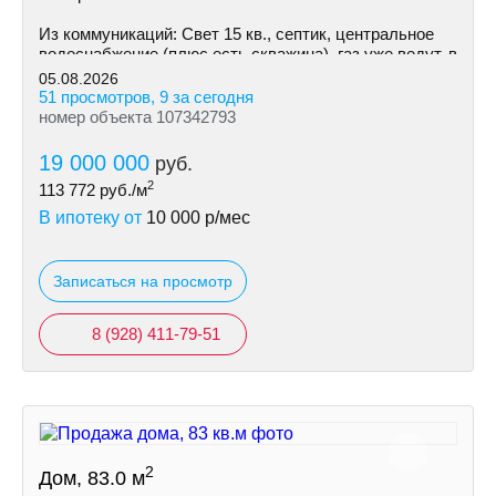
Из коммуникаций: Cвeт 15 кв., септик, центральное
водоснабжение (плюс есть скважина), газ уже ведут, в
ближайшее время возможно подключение.
05.08.2026
51 просмотров, 9 за сегодня
номер объекта 107342793
19 000 000
руб.
2
113 772
руб./м
В ипотеку от
10 000
р/мес
Записаться на просмотр
8 (928) 411-79-51
2
Дом, 83.0 м