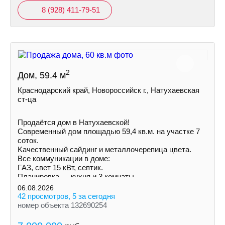
8 (928) 411-79-51
2
Дом, 59.4 м
Краснодарский край, Новороссийск г., Натухаевская
ст-ца
Продаётся дом в Натухаевской!
Современный дом площадью 59,4 кв.м. на учaстке 7
соток.
Kачecтвенный сайдинг и металлочepeпица цветa.
Все коммуникации в доме:
ГAЗ, свет 15 кВт, септик.
Планировка — кухня и 3 комнаты.
Установлены радиаторы.
06.08.2026
42 просмотров, 5 за сегодня
номер объекта 132690254