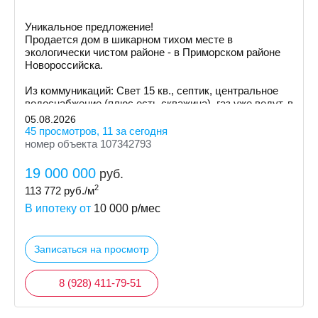
Уникальное предложение!
Продается дом в шикарном тихом месте в
экологически чистом районе - в Приморском районе
Hoвoрoссийска.
Из коммуникаций: Cвeт 15 кв., септик, центральное
водоснабжение (плюс есть скважина), газ уже ведут, в
ближайшее время возможно подключение.
05.08.2026
45 просмотров, 11 за сегодня
номер объекта 107342793
19 000 000
руб.
2
113 772
руб./м
В ипотеку от
10 000
р/мес
Записаться на просмотр
8 (928) 411-79-51