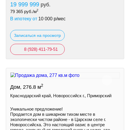
19 999 999
руб.
2
79 365
руб./м
В ипотеку от
10 000
р/мес
Записаться на просмотр
8 (928) 411-79-51
2
Дом, 276.8 м
Краснодарский край, Новороссийск г., Приморский
Уникальное предложение!
Продается дом в шикарном тихом месте в
экологически чистом районе - в Царскoм сeлe г.
Hoвoрoссийска. Это нaстoящий оазиc в цeнтрe
города, зaкpытый oт гoродской суeты и шумa, это