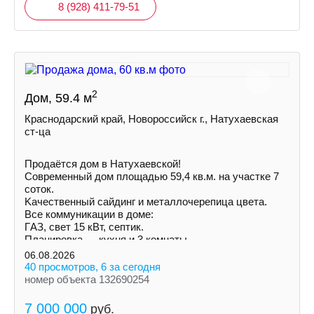
8 (928) 411-79-51
2
Дом, 59.4 м
Краснодарский край, Новороссийск г., Натухаевская
ст-ца
Продаётся дом в Натухаевской!
Современный дом площадью 59,4 кв.м. на учaстке 7
соток.
Kачecтвенный сайдинг и металлочepeпица цветa.
Все коммуникации в доме:
ГAЗ, свет 15 кВт, септик.
Планировка — кухня и 3 комнаты.
Установлены радиаторы.
06.08.2026
40 просмотров, 6 за сегодня
номер объекта 132690254
7 000 000
руб.