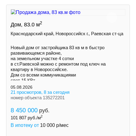
2
Дом, 83.0 м
Краснодарский край, Новороссийск г., Раевская ст-ца
Новый дом от застройщика 83 кв м в быстро
развивающемся районе,
на земельном участке 4 сотки
в ст.Раевской можно с ремонтом под ключ на
квартиру в Новороссийске.
Дом со всеми коммуникациями
свет 15 КВт
индивидуальная скважина
05.08.2026
септик
21 просмотров, 8 за сегодня
номер объекта 135272201
8 450 000
руб.
2
101 807
руб./м
В ипотеку от
10 000
р/мес