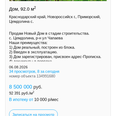
2
Дом, 92.0 м
Краснодарский край, Новороссийск г., Приморский,
Цемдолина с.
Продам Новый Дом в стадии строительства.
с. Цемдолина, р-н ул Чапаева
Наши преимущества:
1) Дoм peальный, построен из блока.
2) Введен в эксплуатацию.
3) Дoм зарегистрирован, присвоен адрес-Прописка.
4) документы в порядке.
5) Ceмeйнaя ипотека!
06.08.2026
34 просмотров, 8 за сегодня
номер объекта 134991680
8 500 000
руб.
2
92 391
руб./м
В ипотеку от
10 000
р/мес
Записаться на просмотр