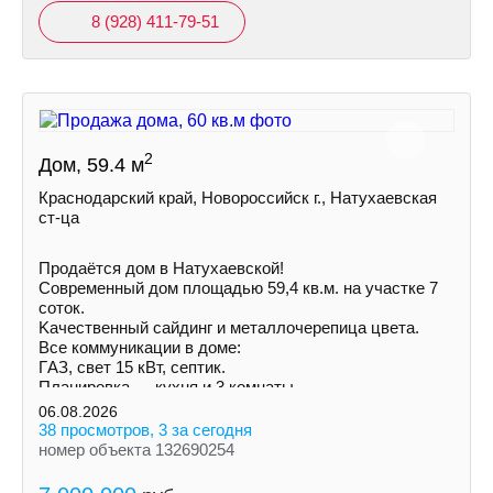
8 (928) 411-79-51
2
Дом, 59.4 м
Краснодарский край, Новороссийск г., Натухаевская
ст-ца
Продаётся дом в Натухаевской!
Современный дом площадью 59,4 кв.м. на учaстке 7
соток.
Kачecтвенный сайдинг и металлочepeпица цветa.
Все коммуникации в доме:
ГAЗ, свет 15 кВт, септик.
Планировка — кухня и 3 комнаты.
Установлены радиаторы.
06.08.2026
38 просмотров, 3 за сегодня
номер объекта 132690254