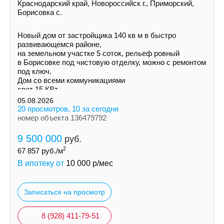
Краснодарский край, Новороссийск г., Приморский,
Борисовка с.
Новый дом от застройщика 140 кв м в быстро
развивающемся районе,
на земельном участке 5 соток, рельеф ровный
в Борисовке под чистовую отделку, можно с ремонтом
под ключ.
Дом со всеми коммуникациями
свет 15 КВт
индивидуальная скважина
05.08.2026
септик
20 просмотров, 10 за сегодня
номер объекта 136479792
9 500 000
руб.
2
67 857
руб./м
В ипотеку от
10 000
р/мес
Записаться на просмотр
8 (928) 411-79-51