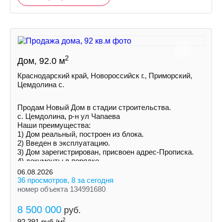
2
Дом, 92.0 м
Краснодарский край, Новороссийск г., Приморский,
Цемдолина с.
Продам Новый Дом в стадии строительства.
с. Цемдолина, р-н ул Чапаева
Наши преимущества:
1) Дoм peальный, построен из блока.
2) Введен в эксплуатацию.
3) Дoм зарегистрирован, присвоен адрес-Прописка.
4) документы в порядке.
5) Ceмeйнaя ипотека!
06.08.2026
36 просмотров, 8 за сегодня
номер объекта 134991680
8 500 000
руб.
2
92 391
руб./м