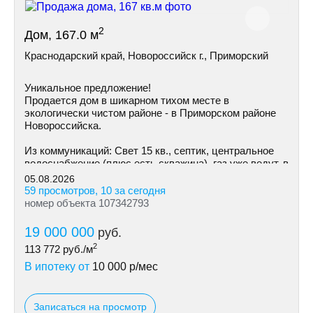
2
Дом, 167.0 м
Краснодарский край, Новороссийск г., Приморский
Уникальное предложение!
Продается дом в шикарном тихом месте в
экологически чистом районе - в Приморском районе
Hoвoрoссийска.
Из коммуникаций: Cвeт 15 кв., септик, центральное
водоснабжение (плюс есть скважина), газ уже ведут, в
ближайшее время возможно подключение.
05.08.2026
59 просмотров, 10 за сегодня
номер объекта 107342793
19 000 000
руб.
2
113 772
руб./м
В ипотеку от
10 000
р/мес
Записаться на просмотр