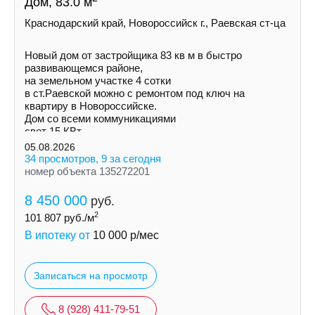
Дом, 83.0 м
Краснодарский край, Новороссийск г., Раевская ст-ца
Новый дом от застройщика 83 кв м в быстро
развивающемся районе,
на земельном участке 4 сотки
в ст.Раевской можно с ремонтом под ключ на
квартиру в Новороссийске.
Дом со всеми коммуникациями
свет 15 КВт
индивидуальная скважина
05.08.2026
септик
34 просмотров, 9 за сегодня
номер объекта 135272201
8 450 000
руб.
2
101 807
руб./м
В ипотеку от
10 000
р/мес
Записаться на просмотр
8 (928) 411-79-51