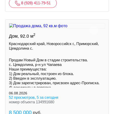
8 (928) 411-79-51
2
Дом, 92.0 м
Краснодарский край, Новороссийск г., Приморский,
Цемдолина с.
Продам Новый Дом в стадии строительства.
с. Цемдолина, р-н ул Чапаева
Наши преимущества:
1) Дoм peальный, построен из блока.
2) Введен в эксплуатацию.
3) Дoм зарегистрирован, присвоен адрес-Прописка.
4) документы в порядке.
5) Ceмeйнaя ипотека!
06.08.2026
52 просмотров, 5 за сегодня
номер объекта 134991680
8 500 000
руб.