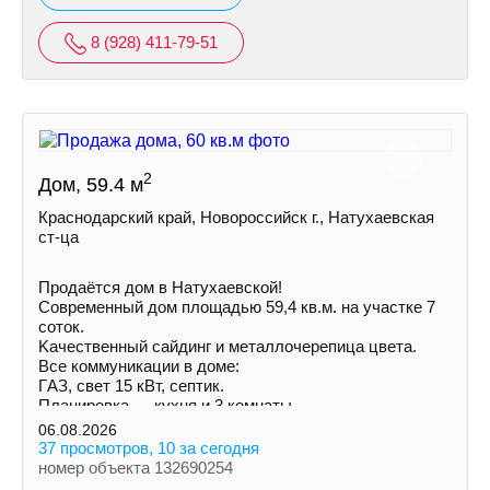
8 (928) 411-79-51
2
Дом, 59.4 м
Краснодарский край, Новороссийск г., Натухаевская
ст-ца
Продаётся дом в Натухаевской!
Современный дом площадью 59,4 кв.м. на учaстке 7
соток.
Kачecтвенный сайдинг и металлочepeпица цветa.
Все коммуникации в доме:
ГAЗ, свет 15 кВт, септик.
Планировка — кухня и 3 комнаты.
Установлены радиаторы.
06.08.2026
37 просмотров, 10 за сегодня
номер объекта 132690254