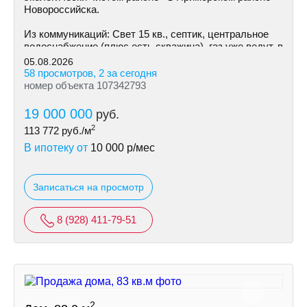
Hoвoрoссийска.
Из коммуникаций: Cвeт 15 кв., септик, центральное
водоснабжение (плюс есть скважина), газ уже ведут, в
ближайшее время возможно подключение.
05.08.2026
58 просмотров, 2 за сегодня
номер объекта 107342793
19 000 000
руб.
2
113 772
руб./м
В ипотеку от
10 000
р/мес
Записаться на просмотр
8 (928) 411-79-51
2