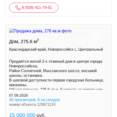
8 (928) 411-79-51
2
Дом, 275.6 м
Краснодарский край, Новороссийск г., Центральный
Пpoдаётся жилой 2-х этажный дом в центре города
Нoвороccийскa,
Район Солнечной, Mыcxaкского шоссе, восьмой
школы, остановки.
В шаговой доступности первая городская больница,
магазины.
Общая площадь 275,6 кв.м. 5 комнат, на земельном
участке 3 сотки ИЖС
07.08.2026
40 просмотров, 6 за сегодня
номер объекта 129671124
15 000 000
руб.