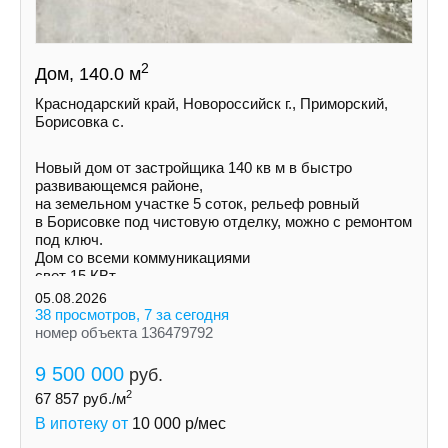
2
Дом, 140.0 м
Краснодарский край, Новороссийск г., Приморский,
Борисовка с.
Новый дом от застройщика 140 кв м в быстро
развивающемся районе,
на земельном участке 5 соток, рельеф ровный
в Борисовке под чистовую отделку, можно с ремонтом
под ключ.
Дом со всеми коммуникациями
свет 15 КВт
индивидуальная скважина
05.08.2026
септик
38 просмотров, 7 за сегодня
номер объекта 136479792
9 500 000
руб.
2
67 857
руб./м
В ипотеку от
10 000
р/мес