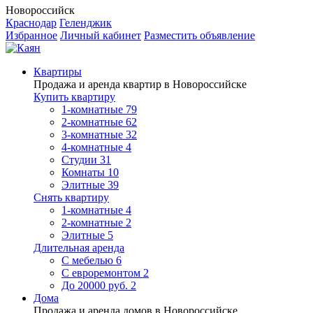
Новороссийск
Краснодар
Геленджик
Избранное
Личный кабинет
Разместить объявление
Квартиры
Продажа и аренда квартир в Новороссийске
Купить квартиру
1-комнатные
79
2-комнатные
62
3-комнатные
32
4-комнатные
4
Студии
31
Комнаты
10
Элитные
39
Снять квартиру
1-комнатные
4
2-комнатные
2
Элитные
5
Длительная аренда
С мебелью
6
С евроремонтом
2
До 20000 руб.
2
Дома
Продажа и аренда домов в Новороссийске