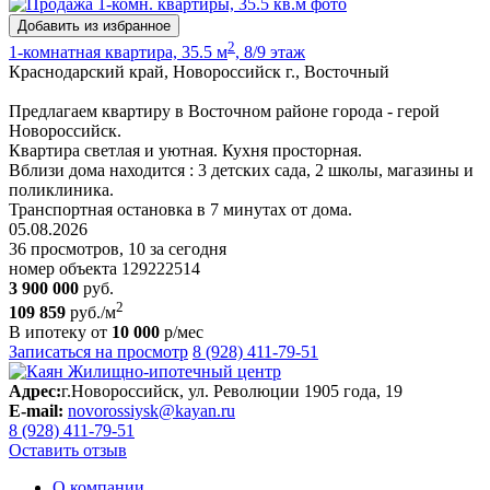
Добавить из избранное
2
1-комнатная квартира, 35.5 м
, 8/9 этаж
Краснодарский край, Новороссийск г., Восточный
Предлагаем квартиру в Восточном районе города - герой
Новороссийск.
Квартира светлая и уютная. Кухня просторная.
Вблизи дома находится : 3 детских сада, 2 школы, магазины и
поликлиника.
Транспортная остановка в 7 минутах от дома.
05.08.2026
36 просмотров, 10 за сегодня
номер объекта 129222514
3 900 000
руб.
2
109 859
руб./м
В ипотеку от
10 000
р/мес
Записаться на просмотр
8 (928) 411-79-51
Адрес:
г.Новороссийск, ул. Революции 1905 года, 19
E-mail:
novorossiysk@kayan.ru
8 (928) 411-79-51
Оставить отзыв
О компании