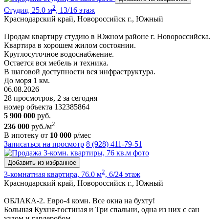
2
Студия, 25.0 м
, 13/16 этаж
Краснодарский край, Новороссийск г., Южный
Продам квартиру студию в Южном районе г. Новороссийска.
Квартира в хорошем жилом состоянии.
Круглосуточное водоснабжение.
Остается вся мебель и техника.
В шаговой доступности вся инфраструктура.
До моря 1 км.
06.08.2026
28 просмотров, 2 за сегодня
номер объекта 132385864
5 900 000
руб.
2
236 000
руб./м
В ипотеку от
10 000
р/мес
Записаться на просмотр
8 (928) 411-79-51
Добавить из избранное
2
3-комнатная квартира, 76.0 м
, 6/24 этаж
Краснодарский край, Новороссийск г., Южный
ОБЛАКА-2. Евро-4 комн. Все окна на бухту!
Большая Кухня-гостиная и Три спальни, одна из них с сан
узлом и гардеробом.