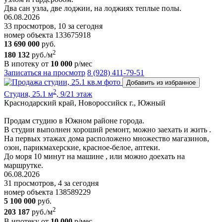
Два сан узла, две лоджии, на лоджиях теплые полы.
06.08.2026
33 просмотров, 10 за сегодня
номер объекта 133675918
13 690 000
руб.
2
180 132
руб./м
В ипотеку от
10 000
р/мес
Записаться на просмотр
8 (928) 411-79-51
Добавить из избранное
2
Студия, 25.1 м
, 9/21 этаж
Краснодарский край, Новороссийск г., Южный
Продам студию в Южном районе города.
В студии выполнен хороший ремонт, можно заехать и жить .
На первых этажах дома расположено множество магазинов,
озон, парикмахерские, красное-белое, аптеки.
До моря 10 минут на машине , или можно доехать на
маршрутке.
06.08.2026
31 просмотров, 4 за сегодня
номер объекта 138589229
5 100 000
руб.
2
203 187
руб./м
В ипотеку от
10 000
р/мес