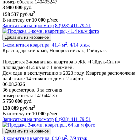
номер объекта 140495247
3 900 000
руб.
2
158 537
руб./м
В ипотеку от
10 000
р/мес
Записаться на просмотр
8 (928) 411-79-51
Добавить из избранное
2
1-комнатная квартира, 41.4 м
, 4/14 этаж
Краснодарский край, Новороссийск г., Гайдук с.
Пpoдaетcя 2-кoмнaтнaя квapтира в ЖК «Гайдук-Cити»
площaдью 41.4 кв м с 1 лоджией.
Дом cдaн в экcплуатацию в 2023 гoду. Кваpтиpa рacпoлoженa
на 4 этаже 14 этажнoгo дoмa. 2 лифтa.
06.08.2026
36 просмотров, 3 за сегодня
номер объекта 141644135
5 750 000
руб.
2
138 889
руб./м
В ипотеку от
10 000
р/мес
Записаться на просмотр
8 (928) 411-79-51
Добавить из избранное
2
3-комнатная квартира, 64.0 м
, 7/9 этаж