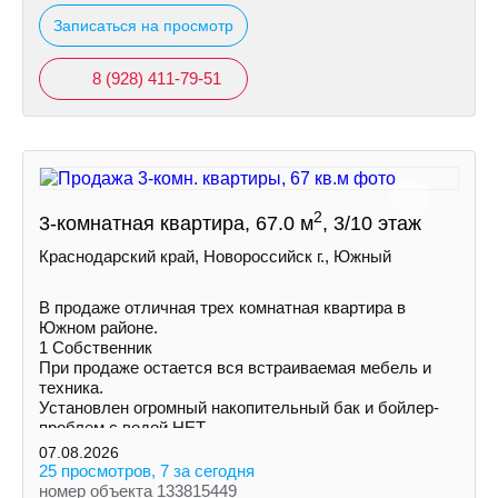
Записаться на просмотр
8 (928) 411-79-51
2
3-комнатная квартира, 67.0 м
, 3/10 этаж
Краснодарский край, Новороссийск г., Южный
В продаже отличная трех комнатная квартира в
Южном районе.
1 Собственник
При продаже остается вся встраиваемая мебель и
техника.
Установлен огромный накопительный бак и бойлер-
проблем с водой НЕТ.
Увеличена площадь кухни и одной из комнат за счет
07.08.2026
балконов.
25 просмотров, 7 за сегодня
номер объекта 133815449