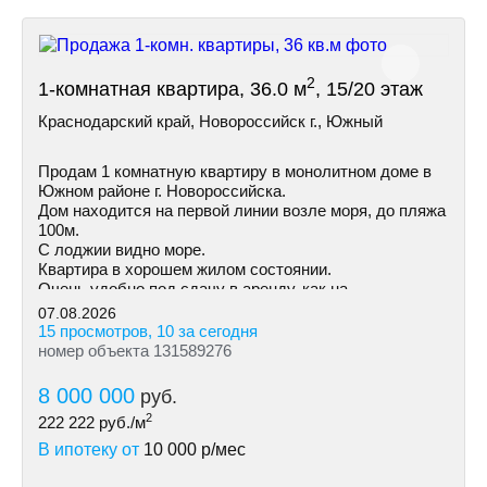
2
1-комнатная квартира, 36.0 м
, 15/20 этаж
Краснодарский край, Новороссийск г., Южный
Продам 1 комнатную квартиру в монолитном доме в
Южном районе г. Новороссийска.
Дом находится на первой линии возле моря, до пляжа
100м.
С лоджии видно море.
Квартира в хорошем жилом состоянии.
Очень удобно под сдачу в аренду, как на
долгосрочную так и посуточно.
07.08.2026
15 просмотров, 10 за сегодня
номер объекта 131589276
8 000 000
руб.
2
222 222
руб./м
В ипотеку от
10 000
р/мес