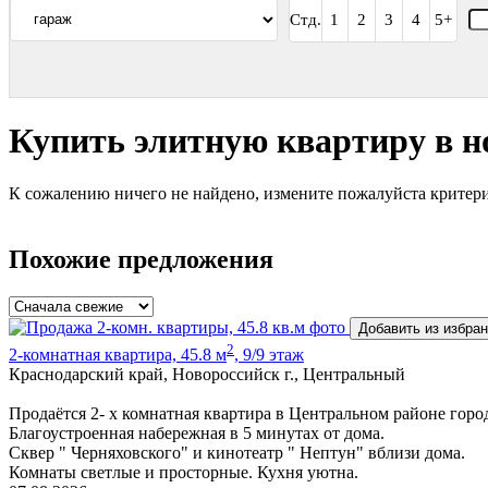
Стд.
1
2
3
4
5+
Купить элитную квартиру в н
К сожалению ничего не найдено, измените пожалуйста критери
Похожие предложения
Добавить из избра
2
2-комнатная квартира, 45.8 м
, 9/9 этаж
Краснодарский край, Новороссийск г., Центральный
Продаётся 2- х комнатная квартира в Центральном районе горо
Благоустроенная набережная в 5 минутах от дома.
Сквер " Черняховского" и кинотеатр " Нептун" вблизи дома.
Комнаты светлые и просторные. Кухня уютна.