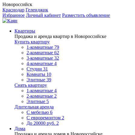
Новороссийск
Краснодар
Геленджик
Избранное
Личный кабинет
Разместить объявление
Квартиры
Продажа и аренда квартир в Новороссийске
Купить квартиру
1-комнатные
79
2-комнатные
62
3-комнатные
32
4-комнатные
4
Студии
31
Комнаты
10
Элитные
39
Снять квартиру
1-комнатные
4
2-комнатные
2
Элитные
5
Длительная аренда
С мебелью
6
С евроремонтом
2
До 20000 руб.
2
Дома
Продажа и аренда домов в Новороссийске