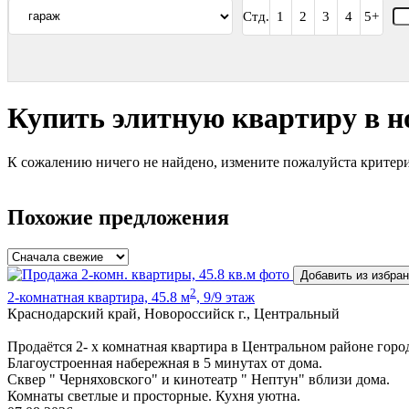
Стд.
1
2
3
4
5+
Купить элитную квартиру в н
К сожалению ничего не найдено, измените пожалуйста критери
Похожие предложения
Добавить из избра
2
2-комнатная квартира, 45.8 м
, 9/9 этаж
Краснодарский край, Новороссийск г., Центральный
Продаётся 2- х комнатная квартира в Центральном районе горо
Благоустроенная набережная в 5 минутах от дома.
Сквер " Черняховского" и кинотеатр " Нептун" вблизи дома.
Комнаты светлые и просторные. Кухня уютна.