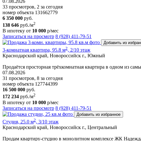
07.08.2026
33 просмотров, 2 за сегодня
номер объекта 131662779
6 350 000
руб.
2
138 646
руб./м
В ипотеку от
10 000
р/мес
Записаться на просмотр
8 (928) 411-79-51
Добавить из избра
2
3-комнатная квартира, 95.8 м
, 2/10 этаж
Краснодарский край, Новороссийск г., Южный
Продаётся просторная трёхкомнатная квартира в одном из са
07.08.2026
31 просмотров, 8 за сегодня
номер объекта 127744399
16 500 000
руб.
2
172 234
руб./м
В ипотеку от
10 000
р/мес
Записаться на просмотр
8 (928) 411-79-51
Добавить из избранное
2
Студия, 25.0 м
, 3/10 этаж
Краснодарский край, Новороссийск г., Центральный
Продам квартиру-студию в монолитном комплексе ЖК Надежда 