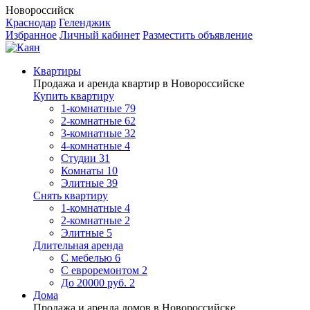
Новороссийск
Краснодар
Геленджик
Избранное
Личный кабинет
Разместить объявление
Квартиры
Продажа и аренда квартир в Новороссийске
Купить квартиру
1-комнатные
79
2-комнатные
62
3-комнатные
32
4-комнатные
4
Студии
31
Комнаты
10
Элитные
39
Снять квартиру
1-комнатные
4
2-комнатные
2
Элитные
5
Длительная аренда
С мебелью
6
С евроремонтом
2
До 20000 руб.
2
Дома
Продажа и аренда домов в Новороссийске