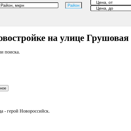
Район
овостройке на улице Грушовая
и поиска.
нное
да - герой Новороссийск.