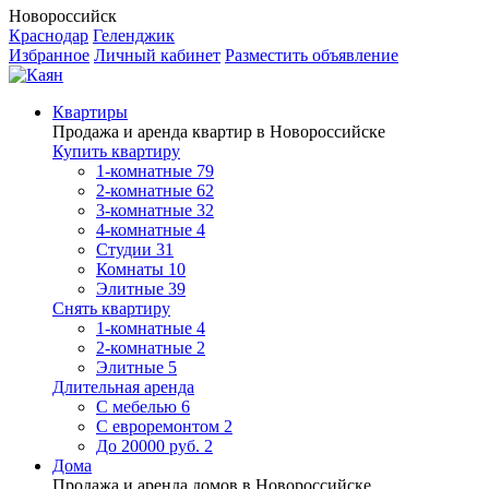
Новороссийск
Краснодар
Геленджик
Избранное
Личный кабинет
Разместить объявление
Квартиры
Продажа и аренда квартир в Новороссийске
Купить квартиру
1-комнатные
79
2-комнатные
62
3-комнатные
32
4-комнатные
4
Студии
31
Комнаты
10
Элитные
39
Снять квартиру
1-комнатные
4
2-комнатные
2
Элитные
5
Длительная аренда
С мебелью
6
С евроремонтом
2
До 20000 руб.
2
Дома
Продажа и аренда домов в Новороссийске