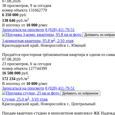
07.08.2026
38 просмотров, 9 за сегодня
номер объекта 131662779
6 350 000
руб.
2
138 646
руб./м
В ипотеку от
10 000
р/мес
Записаться на просмотр
8 (928) 411-79-51
Добавить из избра
2
3-комнатная квартира, 95.8 м
, 2/10 этаж
Краснодарский край, Новороссийск г., Южный
Продаётся просторная трёхкомнатная квартира в одном из са
07.08.2026
23 просмотров, 6 за сегодня
номер объекта 127744399
16 500 000
руб.
2
172 234
руб./м
В ипотеку от
10 000
р/мес
Записаться на просмотр
8 (928) 411-79-51
Добавить из избранное
2
Студия, 25.0 м
, 3/10 этаж
Краснодарский край, Новороссийск г., Центральный
Продам квартиру-студию в монолитном комплексе ЖК Надежда 