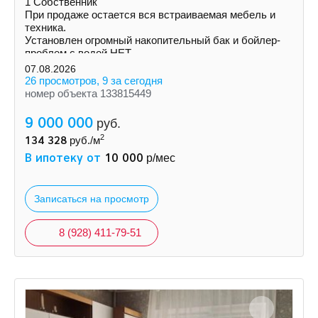
1 Собственник
При продаже остается вся встраиваемая мебель и
техника.
Установлен огромный накопительный бак и бойлер-
проблем с водой НЕТ.
Увеличена площадь кухни и одной из комнат за счет
07.08.2026
балконов.
26 просмотров, 9 за сегодня
номер объекта 133815449
9 000 000
руб.
2
134 328
руб./м
В ипотеку от
10 000
р/мес
Записаться на просмотр
8 (928) 411-79-51