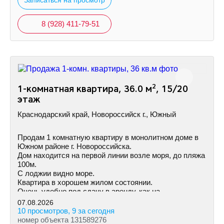
Записаться на просмотр
8 (928) 411-79-51
2
1-комнатная квартира, 36.0 м
, 15/20
этаж
Краснодарский край, Новороссийск г., Южный
Продам 1 комнатную квартиру в монолитном доме в
Южном районе г. Новороссийска.
Дом находится на первой линии возле моря, до пляжа
100м.
С лоджии видно море.
Квартира в хорошем жилом состоянии.
Очень удобно под сдачу в аренду, как на
долгосрочную так и посуточно.
07.08.2026
10 просмотров, 9 за сегодня
номер объекта 131589276