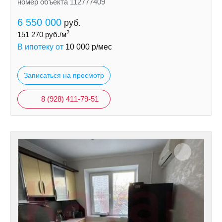
номер объекта 112777409
6 550 000
руб.
2
151 270
руб./м
В ипотеку от
10 000
р/мес
Записаться на просмотр
8 (928) 411-79-51