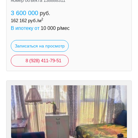
номер объекта 138888311
3 600 000
руб.
2
162 162
руб./м
В ипотеку от
10 000
р/мес
Записаться на просмотр
8 (928) 411-79-51