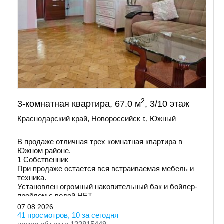
2
3-комнатная квартира, 67.0 м
, 3/10 этаж
Краснодарский край, Новороссийск г., Южный
В продаже отличная трех комнатная квартира в
Южном районе.
1 Собственник
При продаже остается вся встраиваемая мебель и
техника.
Установлен огромный накопительный бак и бойлер-
проблем с водой НЕТ.
Увеличена площадь кухни и одной из комнат за счет
07.08.2026
балконов.
41 просмотров, 10 за сегодня