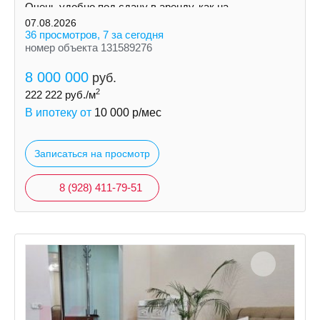
Очень удобно под сдачу в аренду, как на
долгосрочную так и посуточно.
07.08.2026
36 просмотров, 7 за сегодня
номер объекта 131589276
8 000 000
руб.
2
222 222
руб./м
В ипотеку от
10 000
р/мес
Записаться на просмотр
8 (928) 411-79-51