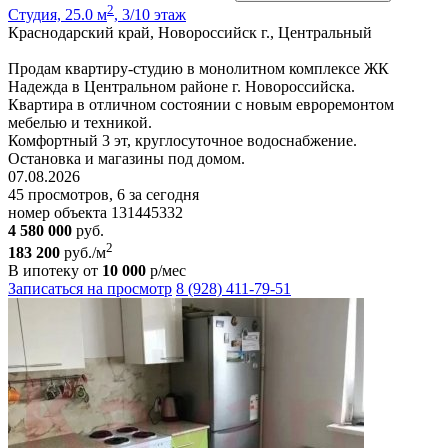
2
Студия, 25.0 м
, 3/10 этаж
Краснодарский край, Новороссийск г., Центральный
Продам квартиру-студию в монолитном комплексе ЖК
Надежда в Центральном районе г. Новороссийска.
Квартира в отличном состоянии с новым евроремонтом
мебелью и техникой.
Комфортный 3 эт, круглосуточное водоснабжение.
Остановка и магазины под домом.
07.08.2026
45 просмотров, 6 за сегодня
номер объекта 131445332
4 580 000
руб.
2
183 200
руб./м
В ипотеку от
10 000
р/мес
Записаться на просмотр
8 (928) 411-79-51