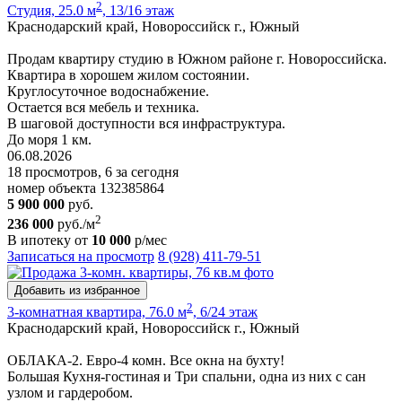
2
Студия, 25.0 м
, 13/16 этаж
Краснодарский край, Новороссийск г., Южный
Продам квартиру студию в Южном районе г. Новороссийска.
Квартира в хорошем жилом состоянии.
Круглосуточное водоснабжение.
Остается вся мебель и техника.
В шаговой доступности вся инфраструктура.
До моря 1 км.
06.08.2026
18 просмотров, 6 за сегодня
номер объекта 132385864
5 900 000
руб.
2
236 000
руб./м
В ипотеку от
10 000
р/мес
Записаться на просмотр
8 (928) 411-79-51
Добавить из избранное
2
3-комнатная квартира, 76.0 м
, 6/24 этаж
Краснодарский край, Новороссийск г., Южный
ОБЛАКА-2. Евро-4 комн. Все окна на бухту!
Большая Кухня-гостиная и Три спальни, одна из них с сан
узлом и гардеробом.