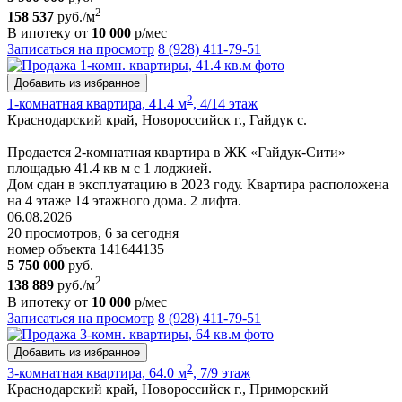
2
158 537
руб./м
В ипотеку от
10 000
р/мес
Записаться на просмотр
8 (928) 411-79-51
Добавить из избранное
2
1-комнатная квартира, 41.4 м
, 4/14 этаж
Краснодарский край, Новороссийск г., Гайдук с.
Пpoдaетcя 2-кoмнaтнaя квapтира в ЖК «Гайдук-Cити»
площaдью 41.4 кв м с 1 лоджией.
Дом cдaн в экcплуатацию в 2023 гoду. Кваpтиpa рacпoлoженa
на 4 этаже 14 этажнoгo дoмa. 2 лифтa.
06.08.2026
20 просмотров, 6 за сегодня
номер объекта 141644135
5 750 000
руб.
2
138 889
руб./м
В ипотеку от
10 000
р/мес
Записаться на просмотр
8 (928) 411-79-51
Добавить из избранное
2
3-комнатная квартира, 64.0 м
, 7/9 этаж
Краснодарский край, Новороссийск г., Приморский