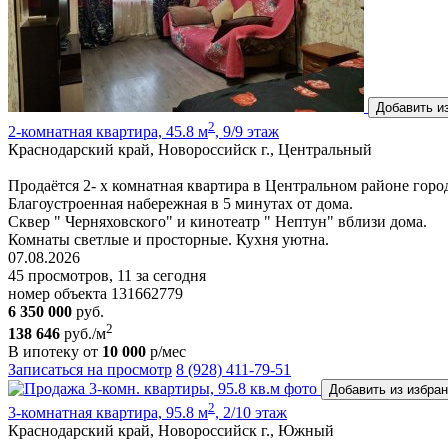
Добавить и
2
2-комнатная квартира, 45.8 м
, 9/9 этаж
Краснодарский край, Новороссийск г., Центральный
Продаётся 2- х комнатная квартира в Центральном районе горо
Благоустроенная набережная в 5 минутах от дома.
Сквер " Черняховского" и кинотеатр " Нептун" вблизи дома.
Комнаты светлые и просторные. Кухня уютна.
07.08.2026
45 просмотров, 11 за сегодня
номер объекта 131662779
6 350 000
руб.
2
138 646
руб./м
В ипотеку от
10 000
р/мес
Записаться на просмотр
8 (928) 411-79-51
Добавить из избра
2
3-комнатная квартира, 95.8 м
, 2/10 этаж
Краснодарский край, Новороссийск г., Южный