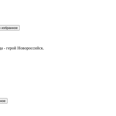
з избранное
да - герой Новороссийск.
нное