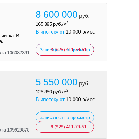
8 600 000
руб.
2
165 385
руб./м
В ипотеку от
10 000
р/мес
сийска. В
а.
8 (928) 411-79-51
Записаться на просмотр
кта 106082361
5 550 000
руб.
2
125 850
руб./м
В ипотеку от
10 000
р/мес
Записаться на просмотр
8 (928) 411-79-51
кта 109929878