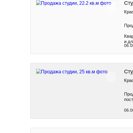
Сту
Крас
Про
Ква
и дл
06.0
Сту
Крас
Про
пост
06.0