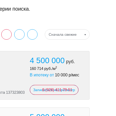
ерии поиска.
Сначала свежие
4 500 000
руб.
2
160 714
руб./м
В ипотеку от
10 000
р/мес
8 (928) 411-79-51
Записаться на просмотр
кта 137323803