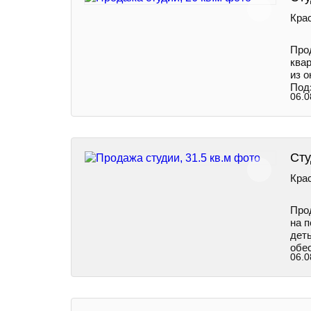
Крас
Про
ква
из 
Под
06.0
Сту
Крас
Про
на 
деть
обе
06.0