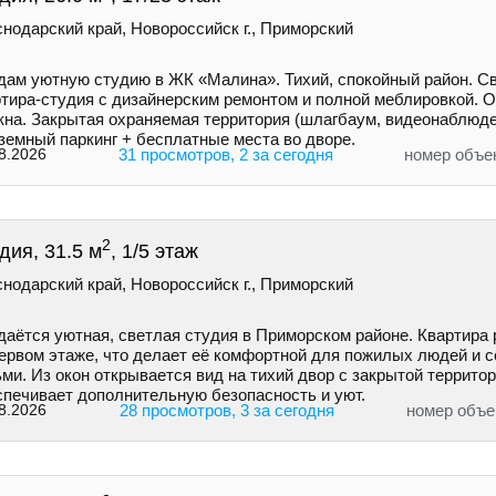
нодарский край, Новороссийск г., Приморский
дам уютную студию в ЖК «Малина». Тихий, спокойный район. С
ртира-студия с дизайнерским ремонтом и полной меблировкой. 
окна. Закрытая охраняемая территория (шлагбаум, видеонаблюде
земный паркинг + бесплатные места во дворе.
8.2026
31 просмотров, 2 за сегодня
номер объе
2
дия, 31.5 м
, 1/5 этаж
нодарский край, Новороссийск г., Приморский
даётся уютная, светлая студия в Приморском районе. Квартира
первом этаже, что делает её комфортной для пожилых людей и с
ми. Из окон открывается вид на тихий двор с закрытой террито
спечивает дополнительную безопасность и уют.
8.2026
28 просмотров, 3 за сегодня
номер объе