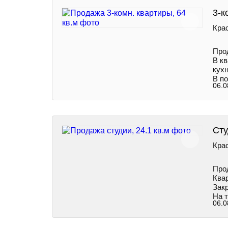
3-к
Крас
Пpoд
В к
кухн
В по
06.0
Сту
Крас
Про
Ква
Зак
На 
06.0