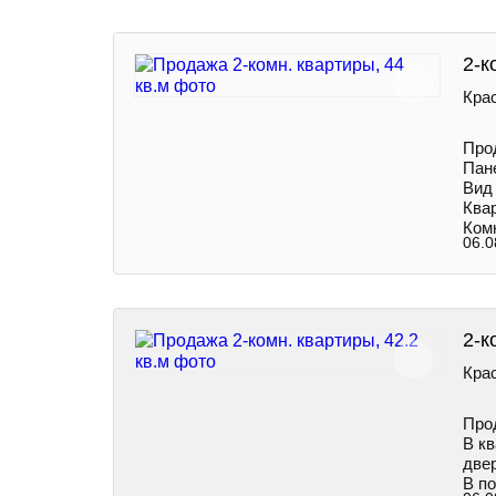
2-к
Крас
Про
Пане
Вид 
Ква
Ком
06.0
2-к
Крас
Про
В к
двер
В по