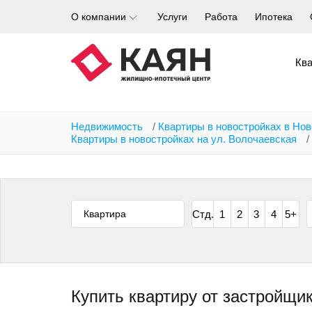
Перейти
О компании
Услуги
Работа
Ипотека
к
основному
содержанию
Кв
Недвижимость
/
Квартиры в новостройках в Но
Квартиры в новостройках на ул. Волочаевская
/
Квартира
Стд.
1
2
3
4
5+
Купить квартиру от застройщи