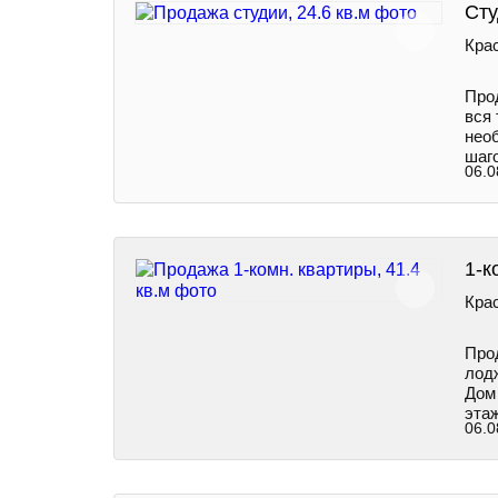
Сту
Крас
Про
вся 
нео
шаг
06.0
1-к
Крас
Пpo
лод
Дом 
этаж
06.0