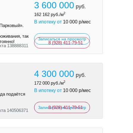
3 600 000
руб.
2
162 162
руб./м
В ипотеку от
10 000
р/мес
«Парковый».
оживания, так
Записаться на просмотр
тоянно!
8 (928) 411-79-51
кта 138888311
4 300 000
руб.
2
172 000
руб./м
В ипотеку от
10 000
р/мес
ода подаётся
8 (928) 411-79-51
Записаться на просмотр
кта 140506371