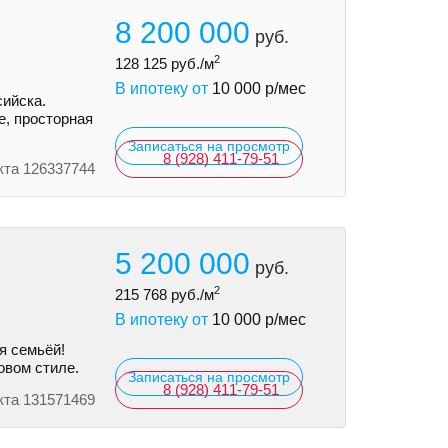
8 200 000
руб.
2
128 125
руб./м
В ипотеку от
10 000
р/мес
сийска.
е, просторная
Записаться на просмотр
8 (928) 411-79-51
кта 126337744
5 200 000
руб.
2
215 768
руб./м
В ипотеку от
10 000
р/мес
я семьёй!
овом стиле.
Записаться на просмотр
8 (928) 411-79-51
кта 131571469