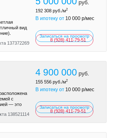
5 000 000
руб.
2
192 308
руб./м
В ипотеку от
10 000
р/мес
ветлая
Отличный вид
ние).
Записаться на просмотр
8 (928) 411-79-51
кта 137372269
4 900 000
руб.
2
155 556
руб./м
В ипотеку от
10 000
р/мес
 расположена
емей с
рией — это
Записаться на просмотр
8 (928) 411-79-51
кта 138521114