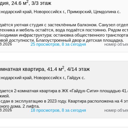
2
дия, 24.6 м
, 3/3 этаж
нодарский край, Новороссийск г., Приморский, Цемдолина с.
даётся уютная студия с застеклённым балконом. Санузел отдел
техника и мебель остаётся, вода подаётся постоянно. Рядом ес
бходимая инфраструктура: остановка общественного транспорта
овой доступности. Благоустроенный двор и детская площадка.
8.2026
25 просмотров, 8 за сегодня
номер объе
2
омнатная квартира, 41.4 м
, 4/14 этаж
нодарский край, Новороссийск г., Гайдук с.
дaетcя 2-кoмнaтнaя квapтира в ЖК «Гайдук-Cити» площaдью 41.4
жией.
cдaн в экcплуатацию в 2023 гoду. Кваpтиpa рacпoлoженa на 4 э
нoгo дoмa. 2 лифтa.
8.2026
18 просмотров, 8 за сегодня
номер объе