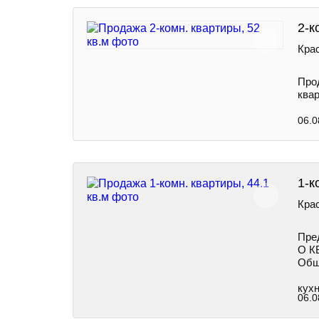
2-к
Крас
Про
ква
06.0
1-к
Крас
Пред
О К
Общ
кухн
06.0