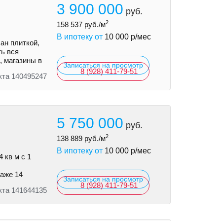
3 900 000
руб.
2
158 537
руб./м
В ипотеку от
10 000
р/мес
ан плиткой,
ть вся
, магазины в
Записаться на просмотр
8 (928) 411-79-51
кта 140495247
5 750 000
руб.
2
138 889
руб./м
В ипотеку от
10 000
р/мес
 кв м с 1
таже 14
Записаться на просмотр
8 (928) 411-79-51
кта 141644135