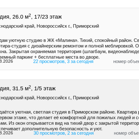
2
дия, 26.0 м
, 17/23 этаж
нодарский край, Новороссийск г., Приморский
дам уютную студию в ЖК «Малина». Тихий, спокойный район. С
ртира-студия с дизайнерским ремонтом и полной меблировкой. 
окна. Закрытая охраняемая территория (шлагбаум, видеонаблюде
земный паркинг + бесплатные места во дворе.
8.2026
22 просмотров, 3 за сегодня
номер объе
2
дия, 31.5 м
, 1/5 этаж
нодарский край, Новороссийск г., Приморский
даётся уютная, светлая студия в Приморском районе. Квартира
первом этаже, что делает её комфортной для пожилых людей и с
ми. Из окон открывается вид на тихий двор с закрытой террито
спечивает дополнительную безопасность и уют.
8.2026
30 просмотров, 2 за сегодня
номер объе