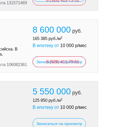
кта 131571469
8 600 000
руб.
2
165 385
руб./м
В ипотеку от
10 000
р/мес
сийска. В
а.
8 (928) 411-79-51
Записаться на просмотр
кта 106082361
5 550 000
руб.
2
125 850
руб./м
В ипотеку от
10 000
р/мес
Записаться на просмотр