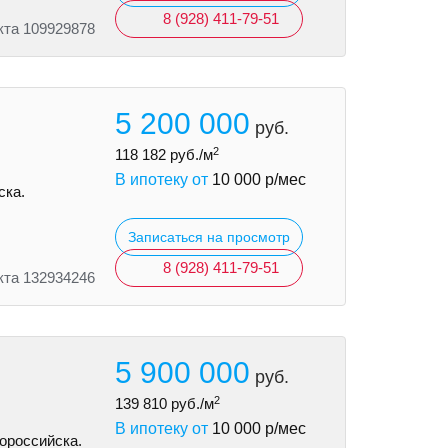
8 (928) 411-79-51
кта 109929878
5 200 000
руб.
2
118 182
руб./м
В ипотеку от
10 000
р/мес
ска.
Записаться на просмотр
8 (928) 411-79-51
кта 132934246
5 900 000
руб.
2
139 810
руб./м
В ипотеку от
10 000
р/мес
ороссийска.