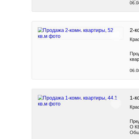
06.0
2-к
Крас
Про
ква
06.0
1-к
Крас
Пред
О К
Общ