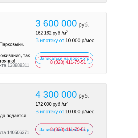
3 600 000
руб.
2
162 162
руб./м
В ипотеку от
10 000
р/мес
«Парковый».
оживания, так
Записаться на просмотр
тоянно!
8 (928) 411-79-51
кта 138888311
4 300 000
руб.
2
172 000
руб./м
В ипотеку от
10 000
р/мес
ода подаётся
8 (928) 411-79-51
Записаться на просмотр
кта 140506371