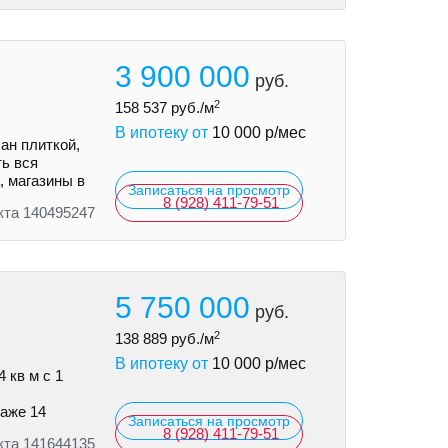
3 900 000
руб.
2
158 537
руб./м
В ипотеку от
10 000
р/мес
ан плиткой,
ть вся
, магазины в
Записаться на просмотр
8 (928) 411-79-51
кта 140495247
5 750 000
руб.
2
138 889
руб./м
В ипотеку от
10 000
р/мес
 кв м с 1
таже 14
Записаться на просмотр
8 (928) 411-79-51
кта 141644135