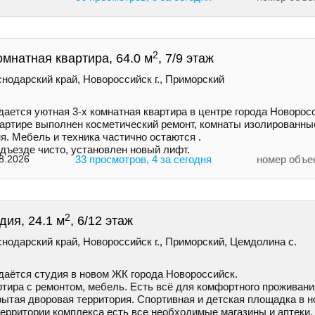
2
омнатная квартира, 64.0 м
, 7/9 этаж
нодарский край, Новороссийск г., Приморский
ается уютная 3-х комнатная квартира в центре города Новорос
вартире выполнен косметический ремонт, комнаты изолированны
я. Мебель и техника частично остаются .
дъезде чисто, установлен новый лифт.
8.2026
33 просмотров, 4 за сегодня
номер объе
2
дия, 24.1 м
, 6/12 этаж
нодарский край, Новороссийск г., Приморский, Цемдолина с.
даётся студия в новом ЖК города Новороссийск.
ртира с ремонтом, мебель. Есть всё для комфортного проживани
рытая дворовая территория. Спортивная и детская площадка в н
территории комплекса есть все необходимые магазины и аптеки.