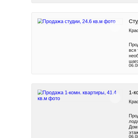
Сту
Крас
Про
вся 
нео
шаг
06.0
1-к
Крас
Пpo
лод
Дом 
этаж
06.0