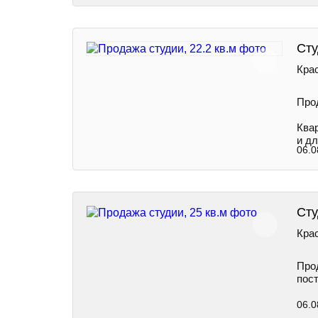
Сту
Крас
Про
Ква
и дл
06.0
Сту
Крас
Про
пост
06.0