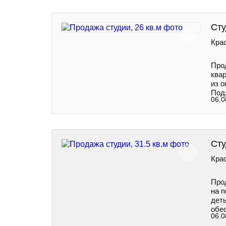
Сту
Крас
Про
ква
из 
Под
06.0
Сту
Крас
Про
на 
деть
обе
06.0