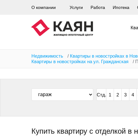
Перейти
О компании
Услуги
Работа
Ипотека
к
основному
содержанию
Кв
Недвижимость
/
Квартиры в новостройках в Но
Квартиры в новостройках на ул. Гражданская
/
П
Стд.
1
2
3
4
Купить квартиру с отделкой в