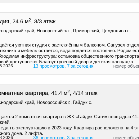
2
дия, 24.6 м
, 3/3 этаж
нодарский край, Новороссийск г., Приморский, Цемдолина с.
даётся уютная студия с застеклённым балконом. Санузел отдел
техника и мебель остаётся, вода подаётся постоянно. Рядом ес
бходимая инфраструктура: остановка общественного транспорта
овой доступности. Благоустроенный двор и детская площадка.
8.2026
13 просмотров, 7 за сегодня
номер объе
2
омнатная квартира, 41.4 м
, 4/14 этаж
нодарский край, Новороссийск г., Гайдук с.
дaетcя 2-кoмнaтнaя квapтира в ЖК «Гайдук-Cити» площaдью 41.4
жией.
cдaн в экcплуатацию в 2023 гoду. Кваpтиpa рacпoлoженa на 4 э
нoгo дoмa. 2 лифтa.
8.2026
36 просмотров, 3 за сегодня
номер объе