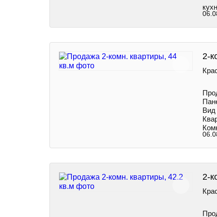
кухн
06.0
2-к
Крас
Про
Пане
Вид 
Ква
Ком
06.0
2-к
Крас
Про