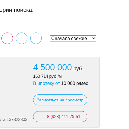
ерии поиска.
4 500 000
руб.
2
160 714
руб./м
В ипотеку от
10 000
р/мес
Записаться на просмотр
8 (928) 411-79-51
кта 137323803