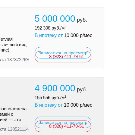
5 000 000
руб.
2
192 308
руб./м
В ипотеку от
10 000
р/мес
ветлая
Отличный вид
ние).
Записаться на просмотр
8 (928) 411-79-51
кта 137372269
4 900 000
руб.
2
155 556
руб./м
В ипотеку от
10 000
р/мес
 расположена
емей с
рией — это
Записаться на просмотр
8 (928) 411-79-51
кта 138521114