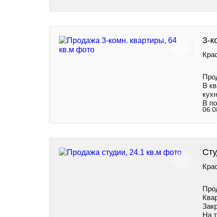
3-к
Крас
Пpoд
В к
кухн
В по
06.0
Сту
Крас
Про
Ква
Зак
На 