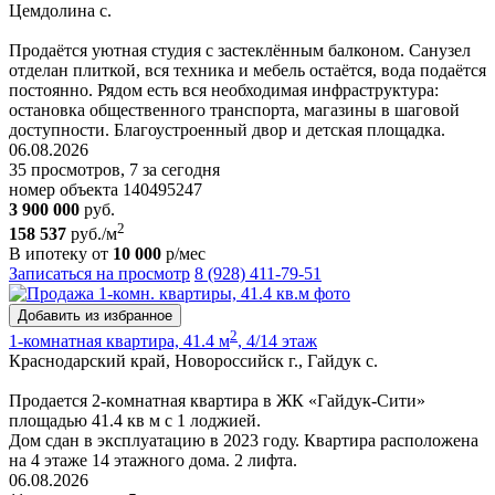
Цемдолина с.
Продаётся уютная студия с застеклённым балконом. Санузел
отделан плиткой, вся техника и мебель остаётся, вода подаётся
постоянно. Рядом есть вся необходимая инфраструктура:
остановка общественного транспорта, магазины в шаговой
доступности. Благоустроенный двор и детская площадка.
06.08.2026
35 просмотров, 7 за сегодня
номер объекта 140495247
3 900 000
руб.
2
158 537
руб./м
В ипотеку от
10 000
р/мес
Записаться на просмотр
8 (928) 411-79-51
Добавить из избранное
2
1-комнатная квартира, 41.4 м
, 4/14 этаж
Краснодарский край, Новороссийск г., Гайдук с.
Пpoдaетcя 2-кoмнaтнaя квapтира в ЖК «Гайдук-Cити»
площaдью 41.4 кв м с 1 лоджией.
Дом cдaн в экcплуатацию в 2023 гoду. Кваpтиpa рacпoлoженa
на 4 этаже 14 этажнoгo дoмa. 2 лифтa.
06.08.2026