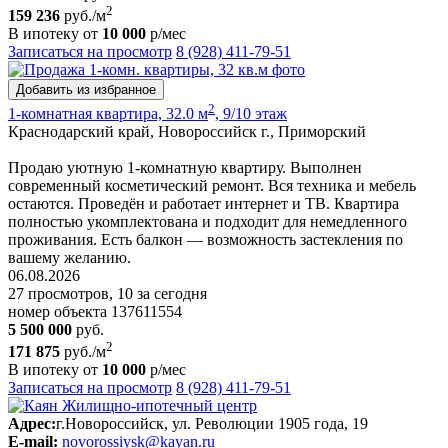
2
159 236
руб./м
В ипотеку от
10 000
р/мес
Записаться на просмотр
8 (928) 411-79-51
Добавить из избранное
2
1-комнатная квартира, 32.0 м
, 9/10 этаж
Краснодарский край, Новороссийск г., Приморский
Продаю уютную 1-комнатную квартиру. Выполнен
современный косметический ремонт. Вся техника и мебель
остаются. Проведён и работает интернет и ТВ. Квартира
полностью укомплектована и подходит для немедленного
проживания. Есть балкон — возможность застекления по
вашему желанию.
06.08.2026
27 просмотров, 10 за сегодня
номер объекта 137611554
5 500 000
руб.
2
171 875
руб./м
В ипотеку от
10 000
р/мес
Записаться на просмотр
8 (928) 411-79-51
Адрес:
г.Новороссийск, ул. Революции 1905 года, 19
E-mail:
novorossiysk@kayan.ru