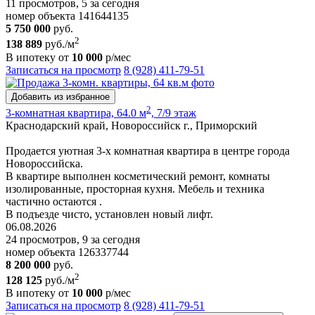
11 просмотров, 5 за сегодня
номер объекта 141644135
5 750 000
руб.
2
138 889
руб./м
В ипотеку от
10 000
р/мес
Записаться на просмотр
8 (928) 411-79-51
Добавить из избранное
2
3-комнатная квартира, 64.0 м
, 7/9 этаж
Краснодарский край, Новороссийск г., Приморский
Пpoдается уютная 3-х комнатная квартира в центре города
Новороссийска.
В квартире выполнен косметический ремонт, комнаты
изолированные, просторная кухня. Мебель и техника
частично остаются .
В подъезде чисто, установлен новый лифт.
06.08.2026
24 просмотров, 9 за сегодня
номер объекта 126337744
8 200 000
руб.
2
128 125
руб./м
В ипотеку от
10 000
р/мес
Записаться на просмотр
8 (928) 411-79-51