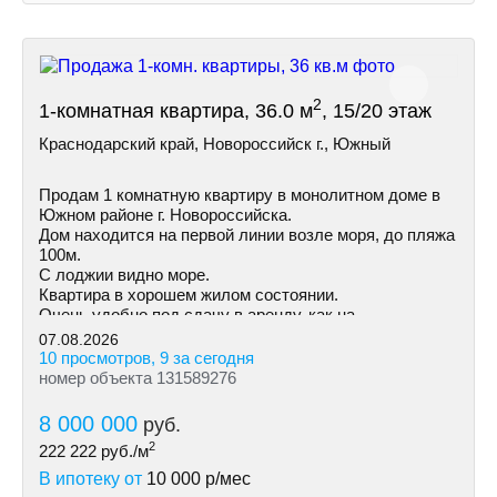
2
1-комнатная квартира, 36.0 м
, 15/20 этаж
Краснодарский край, Новороссийск г., Южный
Продам 1 комнатную квартиру в монолитном доме в
Южном районе г. Новороссийска.
Дом находится на первой линии возле моря, до пляжа
100м.
С лоджии видно море.
Квартира в хорошем жилом состоянии.
Очень удобно под сдачу в аренду, как на
долгосрочную так и посуточно.
07.08.2026
10 просмотров, 9 за сегодня
номер объекта 131589276
8 000 000
руб.
2
222 222
руб./м
В ипотеку от
10 000
р/мес