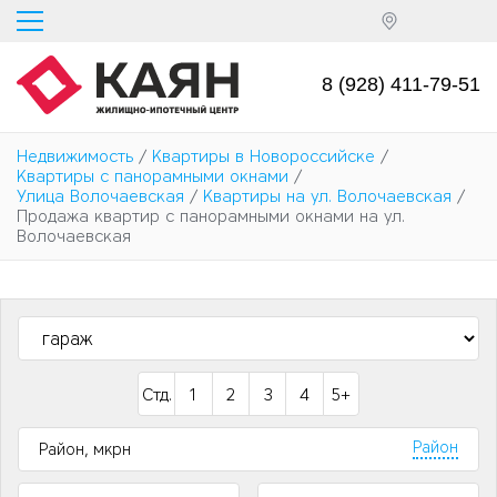
Перейти
к
основному
содержанию
8 (928) 411-79-51
Недвижимость
/
Квартиры в Новороссийске
/
Квартиры с панорамными окнами
/
Улица Волочаевская
/
Квартиры на ул. Волочаевская
/
Продажа квартир с панорамными окнами на ул.
Волочаевская
Стд.
1
2
3
4
5+
Район