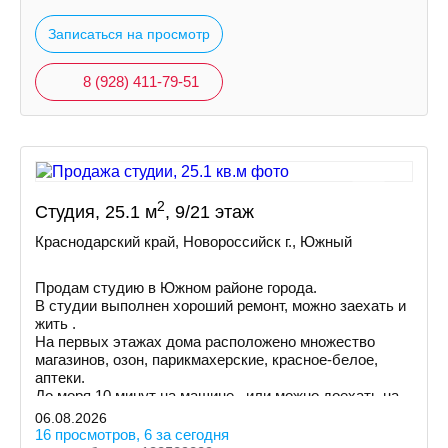
Записаться на просмотр
8 (928) 411-79-51
2
Студия, 25.1 м
, 9/21 этаж
Краснодарский край, Новороссийск г., Южный
Продам студию в Южном районе города.
В студии выполнен хороший ремонт, можно заехать и
жить .
На первых этажах дома расположено множество
магазинов, озон, парикмахерские, красное-белое,
аптеки.
До моря 10 минут на машине , или можно доехать на
маршрутке.
06.08.2026
16 просмотров, 6 за сегодня